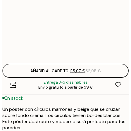
23
50x70 cm
3
Frame
options
AÑADIR AL CARRITO
-
23,07 €
32,95 €
Entrega 3-5 días hábiles
Envío gratuito a partir de 59 €
En stock
Un póster con círculos marrones y beige que se cruzan
sobre fondo crema. Los círculos tienen bordes blancos.
Este póster abstracto y moderno será perfecto para tus
paredes.