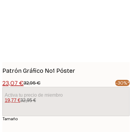
Product
images
Patrón Gráfico No1 Póster
23,07 €
32,95 €
-30%*
Activa tu precio de miembro
19,77 €
32,95 €
Tamaño