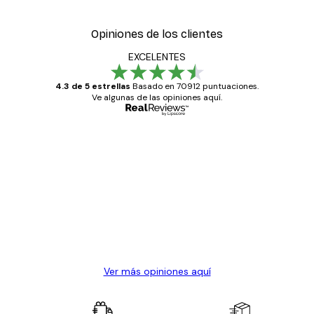
Opiniones de los clientes
EXCELENTES
4.3 de 5 estrellas
Basado en 70912 puntuaciones.
Ve algunas de las opiniones aquí.
Comprador verificado
Opiniones
de
Todo genial
los
clientes
20 abr
Alba R
Ver más opiniones aquí