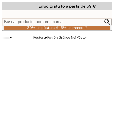
Skip
Envío gratuito a partir de 59 €
to
main
content.
Buscar producto, nombre, marca...
30% en pósters & 15% en marcos*
▸
▸
Pósters
Patrón Gráfico No1 Póster