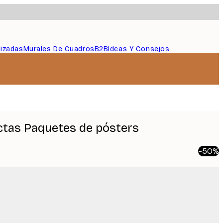
lizadas
Murales De Cuadros
B2B
Ideas Y Consejos
ctas Paquetes de pósters
-50%