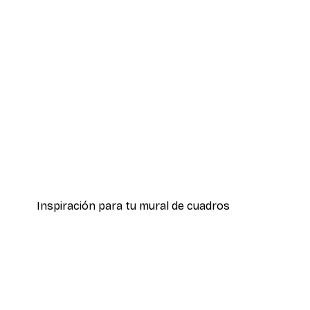
-40%*
Express Yourself Póster
Desde 7,77 €
12,95 €
Inspiración para tu mural de cuadros