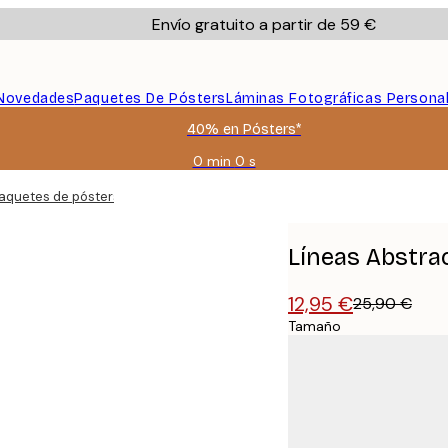
Envío gratuito a partir de 59 €
Novedades
Paquetes De Pósters
Láminas Fotográficas Persona
40% en Pósters*
0 min
0 s
Válido
hasta:
Paquetes de pósters
2026-
08-
09
Líneas Abstra
12,95 €
25,90 €
Tamaño