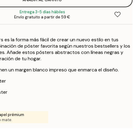
12
2
Entrega 3-5 días hábiles
21
Envío gratuito a partir de 59 €
4
32
6
 es la forma más fácil de crear un nuevo estilo en tus
binación de póster favorita según nuestros bestsellers y los
ntes. Añade estos pósters abstractos con líneas negras y
ración de tu hogar.
enen un margen blanco impreso que enmarca el diseño.
ter
ster
apel prémium
 mate.