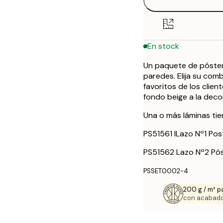
21x30 cm
30x40 cm
En stock
50x70 cm
Un paquete de pósters
paredes. Elija su com
favoritos de los clie
fondo beige a la deco
Una o más láminas ti
PS51561 lLazo Nº1 Pos
PS51562 Lazo Nº2 Pó
PSSET0002-4
200 g / m² p
con acabado