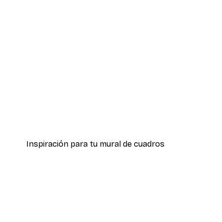
-40%*
Atardecer en la Hierba Póster
Desde 7,77 €
12,95 €
Inspiración para tu mural de cuadros