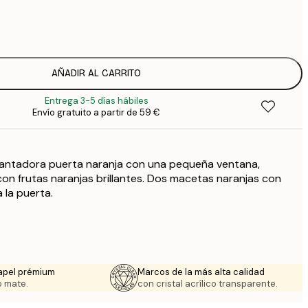
7
1
12
2
16
AÑADIR AL CARRITO
2
Entrega 3-5 días hábiles
19
Envío gratuito a partir de 59 €
3
26
4
antadora puerta naranja con una pequeña ventana,
64
on frutas naranjas brillantes. Dos macetas naranjas con
 la puerta.
apel prémium
Marcos de la más alta calidad
 mate.
con cristal acrílico transparente.