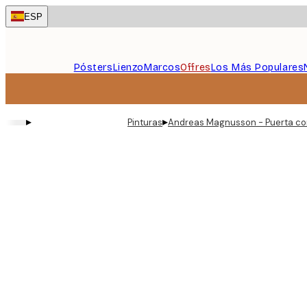
Skip
ESP
to
main
content.
Pósters
Lienzo
Marcos
Offres
Los Más Populares
▸
▸
Pinturas
Andreas Magnusson - Puerta co