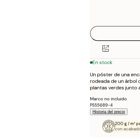
Frame
21x30 cm
options
30x40 cm
40x50 cm
50x70 cm
En stock
70x100 cm
Un póster de una enc
100x150 cm
rodeada de un árbol c
plantas verdes junto a
Marco no incluido.
PS55689-4
Historia del precio
200 g / m² p
con acabado