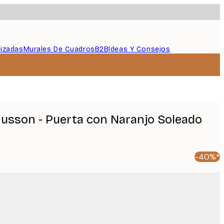
lizadas
Murales De Cuadros
B2B
Ideas Y Consejos
sson - Puerta con Naranjo Soleado
-40%*