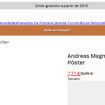
Envío gratuito a partir de 59 €
Novedades
Paquetes De Pósters
Láminas Fotográficas Persona
40% en Pósters*
n Naranjo Soleado Póster
Andreas Magnu
Póster
7,77 €
12,95 €
Tamaño