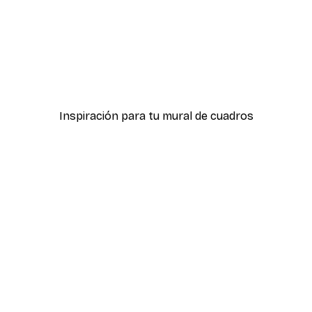
-70%
Outlet
ter
Tierra Póster
Desde 3,88 €
12,95 €
Inspiración para tu mural de cuadros