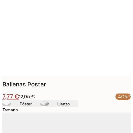
Product
images
Ballenas Póster
7,77 €
12,95 €
-40%*
Póster
Lienzo
Tamaño