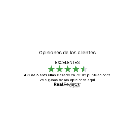
Opiniones de los clientes
EXCELENTES
4.3 de 5 estrellas
Basado en 70912 puntuaciones.
Ve algunas de las opiniones aquí.
Comprador verificado
Opiniones
de
Todo genial
los
clientes