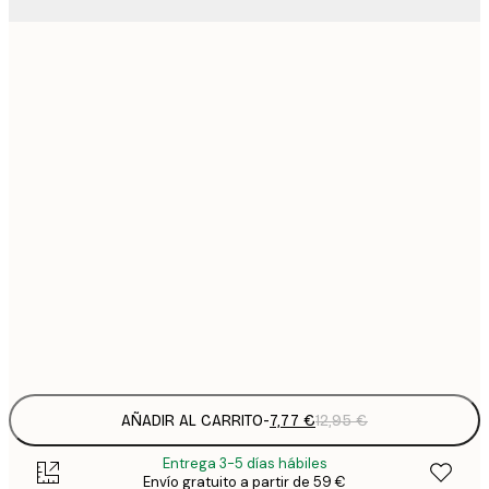
7
21x30 cm
1
12
30x40 cm
2
16
40x50 cm
2
19
50x70 cm
3
26
70x100 cm
4
Frame
options
AÑADIR AL CARRITO
-
7,77 €
12,95 €
Entrega 3-5 días hábiles
Envío gratuito a partir de 59 €