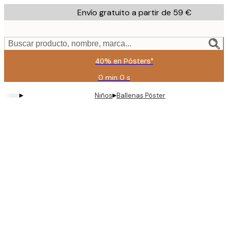
Skip
Envío gratuito a partir de 59 €
to
main
content.
Buscar producto, nombre, marca...
40% en Pósters*
0 min
0 s
Válido
hasta:
▸
▸
Niños
Ballenas Póster
2026-
08-
09