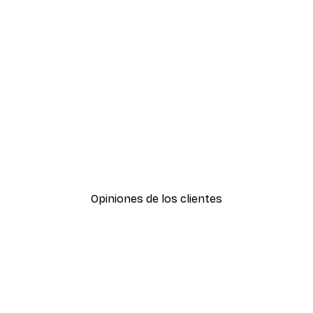
-30%*
Boat in the lake Poster
Desde 9,07 €
12,95 €
Opiniones de los clientes