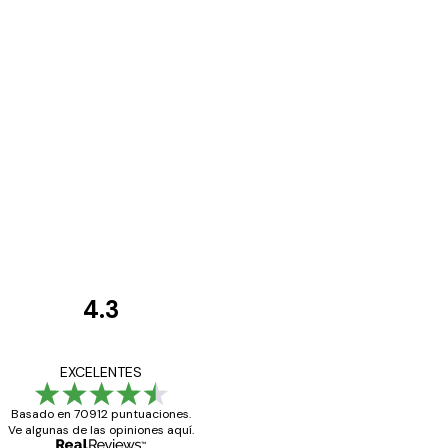
4.3
Opiniones
de
Todo genial
EXCELENTES
los
Basado en 70912 puntuaciones.
clientes
Ve algunas de las opiniones aquí.
20 abr