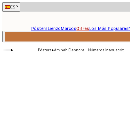
Skip
ESP
to
main
content.
Pósters
Lienzo
Marcos
Offres
Los Más Populares
▸
▸
Pósters
Aminah Eleonora - Números Manuscritos 