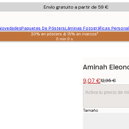
Envío gratuito a partir de 59 €
Novedades
Paquetes De Pósters
Láminas Fotográficas Persona
30% en pósters & 15% en marcos*
0 min
0 s
Válido
hasta:
Póster
2026-
08-
06
Aminah Eleono
9,07 €
12,95 €
Activa tu precio de 
Tamaño