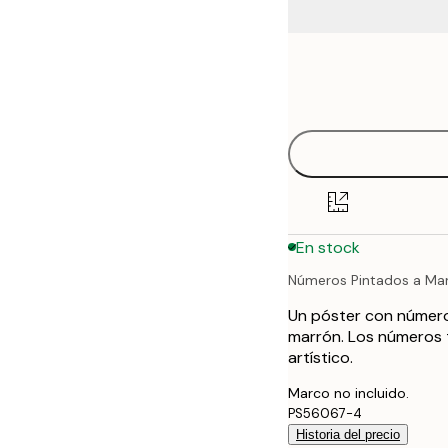
Frame
21x30 cm
options
30x40 cm
40x50 cm
50x70 cm
En stock
70x100 cm
Números Pintados a Ma
100x150 cm
Un póster con número
marrón. Los números t
artístico.
Marco no incluido.
PS56067-4
Historia del precio