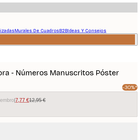
lizadas
Murales De Cuadros
B2B
Ideas Y Consejos
ra - Números Manuscritos Póster
-30%*
miembro
|
7,77 €
12,95 €