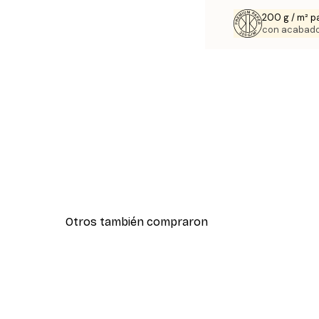
200 g / m² p
con acabado
Otros también compraron