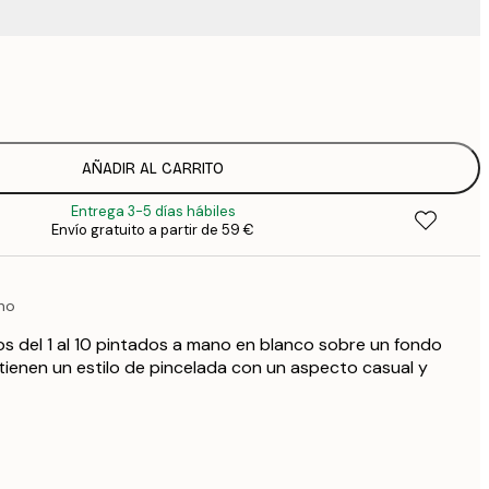
9
1
15
2
19
AÑADIR AL CARRITO
2
Entrega 3-5 días hábiles
23
Envío gratuito a partir de 59 €
3
30
4
no
75
s del 1 al 10 pintados a mano en blanco sobre un fondo
ienen un estilo de pincelada con un aspecto casual y