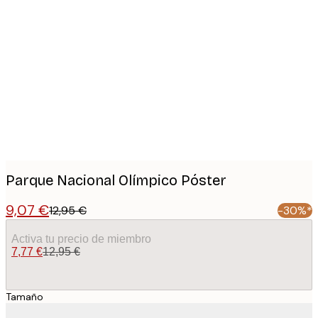
Product
images
Parque Nacional Olímpico Póster
9,07 €
12,95 €
-30%*
Activa tu precio de miembro
7,77 €
12,95 €
Tamaño