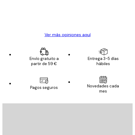
clientes
20 abr
Alba R
Ver más opiniones aquí
Envío gratuito a
Entrega 3-5 días
partir de 59 €
hábiles
Novedades cada
Pagos seguros
mes