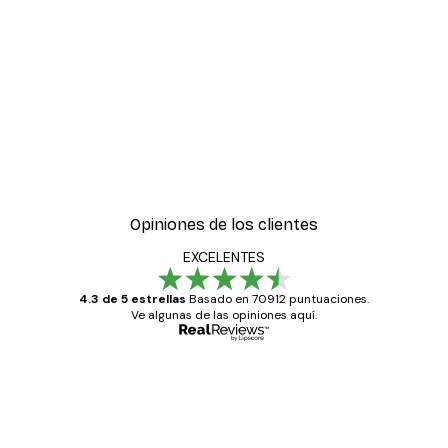
-30%*
ter
Boat in the lake Poster
Desde 9,07 €
12,95 €
Opiniones de los clientes
EXCELENTES
4.3 de 5 estrellas
Basado en 70912 puntuaciones.
Ve algunas de las opiniones aquí.
Comprador verificado
Opiniones
de
Todo genial
los