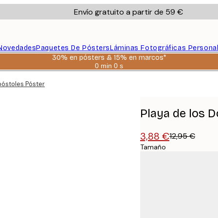
Envío gratuito a partir de 59 €
Novedades
Paquetes De Pósters
Láminas Fotográficas Persona
30% en pósters & 15% en marcos*
0 min
0 s
Válido
hasta:
póstoles Póster
2026-
08-
06
Playa de los 
3,88 €
12,95 €
Tamaño