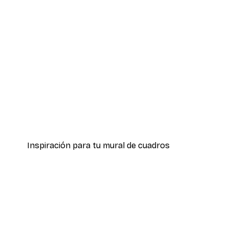
-30%*
Boat in the lake Poster
Desde 9,07 €
12,95 €
Inspiración para tu mural de cuadros