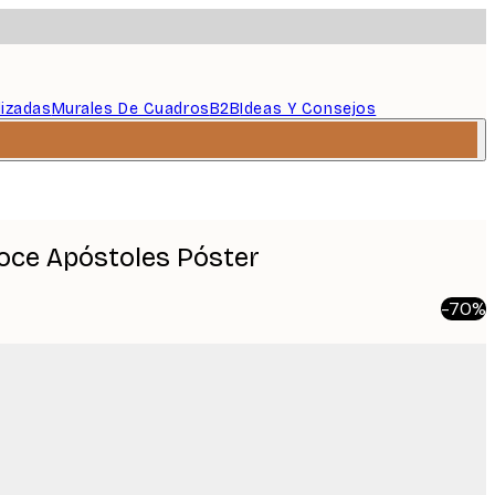
lizadas
Murales De Cuadros
B2B
Ideas Y Consejos
Doce Apóstoles Póster
-70%