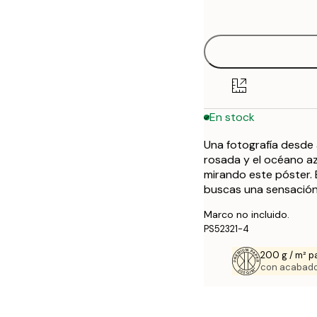
options
30x40 cm
50x70 cm
En stock
Una fotografía desde 
rosada y el océano az
mirando este póster. 
buscas una sensación 
Marco no incluido.
PS52321-4
200 g / m² p
con acabado