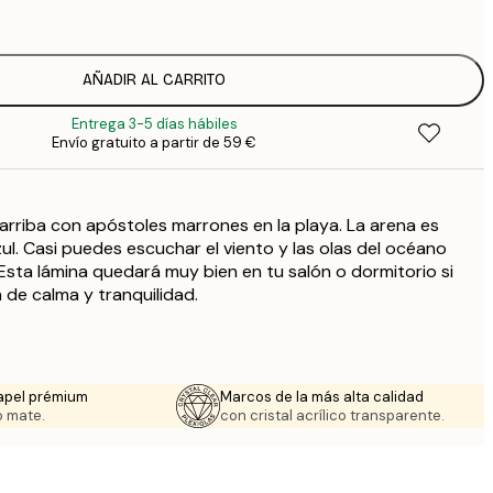
5
2
8
AÑADIR AL CARRITO
3
Entrega 3-5 días hábiles
Envío gratuito a partir de 59 €
arriba con apóstoles marrones en la playa. La arena es
ul. Casi puedes escuchar el viento y las olas del océano
Esta lámina quedará muy bien en tu salón o dormitorio si
de calma y tranquilidad.
apel prémium
Marcos de la más alta calidad
 mate.
con cristal acrílico transparente.