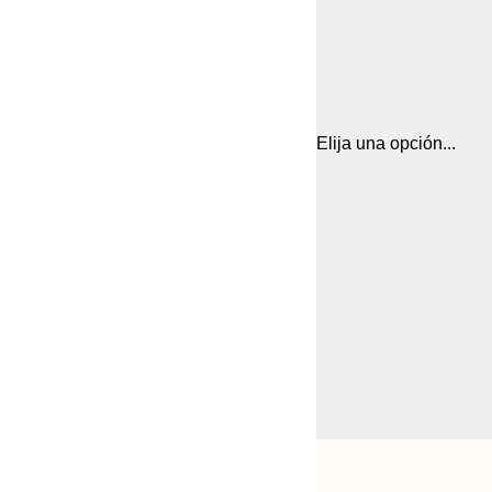
Elija una opción...
Frame
21x30 cm