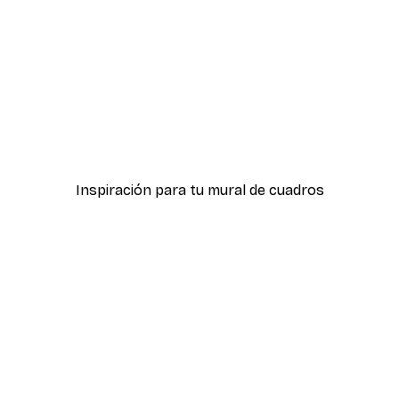
-40%*
icas Verdes No2
Póster Sombras Eucalipt
Desde 7,77 €
12,95 €
Inspiración para tu mural de cuadros