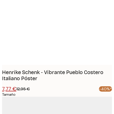
Product
images
Henrike Schenk - Vibrante Pueblo Costero
Italiano Póster
7,77 €
12,95 €
-40%*
Tamaño