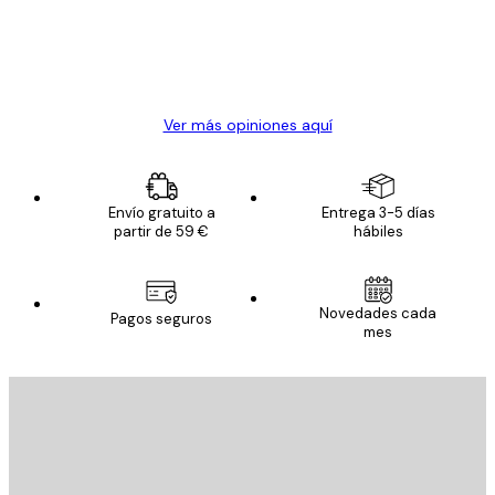
clientes
20 abr
Alba R
Ver más opiniones aquí
Envío gratuito a
Entrega 3-5 días
partir de 59 €
hábiles
Novedades cada
Pagos seguros
mes