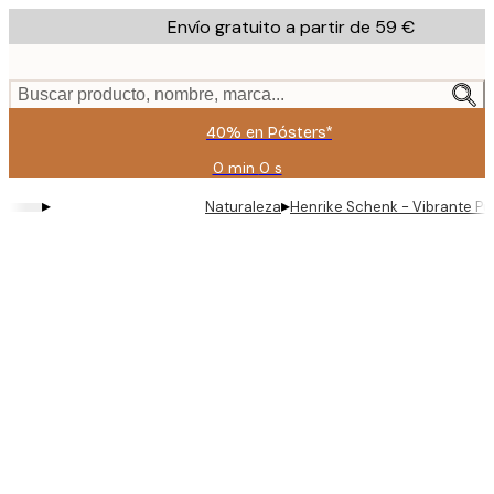
Skip
Envío gratuito a partir de 59 €
to
main
content.
Buscar producto, nombre, marca...
40% en Pósters*
0 min
0 s
Válido
hasta:
▸
▸
Naturaleza
Henrike Schenk - Vibrante Pue
2026-
08-
09