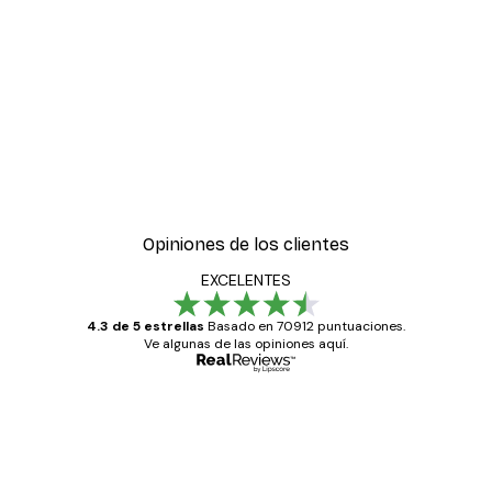
Opiniones de los clientes
EXCELENTES
4.3 de 5 estrellas
Basado en 70912 puntuaciones.
Ve algunas de las opiniones aquí.
Comprador verificado
Opiniones
de
Todo genial
los