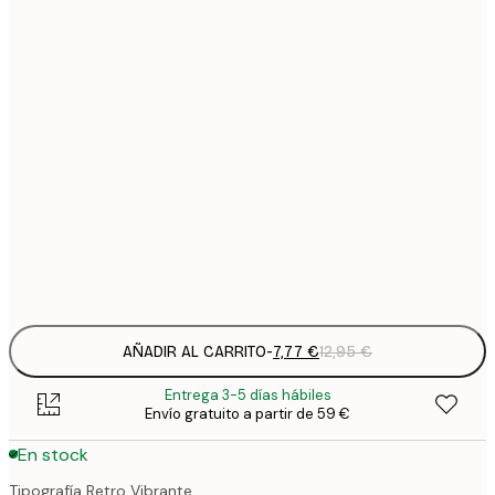
7
21x30 cm
1
12
30x40 cm
2
19
50x70 cm
3
26
70x100 cm
4
Frame
options
AÑADIR AL CARRITO
-
7,77 €
12,95 €
Entrega 3-5 días hábiles
Envío gratuito a partir de 59 €
En stock
Tipografía Retro Vibrante