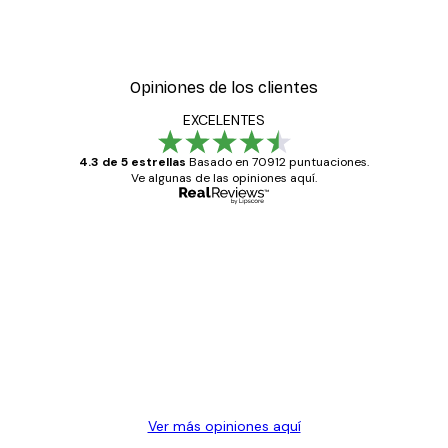
tiere de Acanthus Poster
Póster Juncos a la Luz del
Desde 7,77 €
12,95 €
Opiniones de los clientes
EXCELENTES
4.3 de 5 estrellas
Basado en 70912 puntuaciones.
Ve algunas de las opiniones aquí.
Comprador verificado
Opiniones
de
Todo genial
los
clientes
20 abr
Alba R
Ver más opiniones aquí