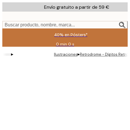
Skip
Envío gratuito a partir de 59 €
to
main
content.
Buscar producto, nombre, marca...
40% en Pósters*
0 min
0 s
Válido
hasta:
▸
▸
Ilustraciones
Retrodrome - Dígitos Retro 
2026-
08-
09