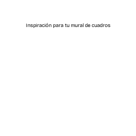
ter
Hierba Playa Póster
Desde 7,77 €
12,95 €
Inspiración para tu mural de cuadros