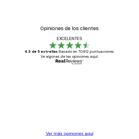
Opiniones de los clientes
EXCELENTES
4.3 de 5 estrellas
Basado en 70912 puntuaciones.
Ve algunas de las opiniones aquí.
Comprador verificado
Opiniones
de
Todo genial
los
clientes
20 abr
Alba R
Ver más opiniones aquí