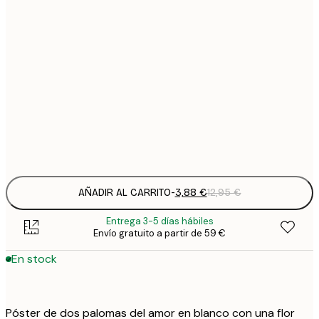
3
21x30 cm
1
5
30x40 cm
2
8
50x70 cm
3
Frame
options
AÑADIR AL CARRITO
-
3,88 €
12,95 €
Entrega 3-5 días hábiles
Envío gratuito a partir de 59 €
En stock
Póster de dos palomas del amor en blanco con una flor