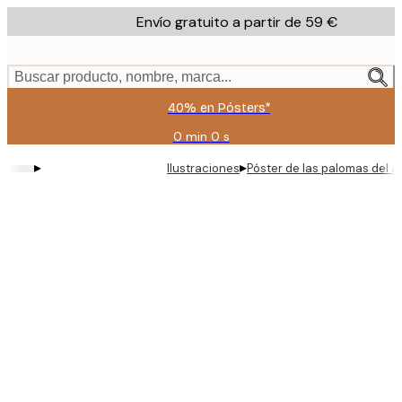
Skip
Envío gratuito a partir de 59 €
to
main
content.
Buscar producto, nombre, marca...
40% en Pósters*
0 min
0 s
Válido
hasta:
▸
▸
Ilustraciones
Póster de las palomas del 
2026-
08-
09