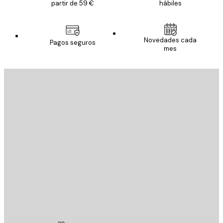
partir de 59 €
hábiles
Novedades cada
Pagos seguros
mes
E-mail
ENVIAR
Tienda
Poster Store
Servicio al cliente