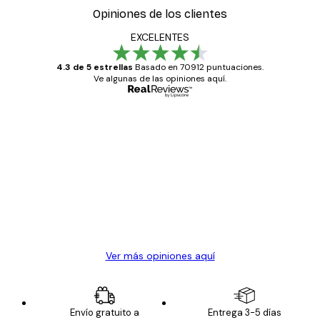
Opiniones de los clientes
EXCELENTES
4.3 de 5 estrellas
Basado en 70912 puntuaciones.
Ve algunas de las opiniones aquí.
Comprador verificado
Opiniones
de
Todo genial
los
clientes
20 abr
Alba R
Ver más opiniones aquí
Envío gratuito a
Entrega 3-5 días