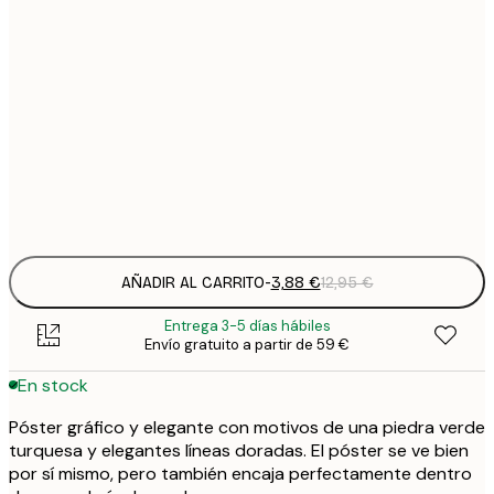
3
21x30 cm
1
5
30x40 cm
2
8
50x70 cm
3
Frame
options
AÑADIR AL CARRITO
-
3,88 €
12,95 €
Entrega 3-5 días hábiles
Envío gratuito a partir de 59 €
En stock
Póster gráfico y elegante con motivos de una piedra verde
turquesa y elegantes líneas doradas. El póster se ve bien
por sí mismo, pero también encaja perfectamente dentro