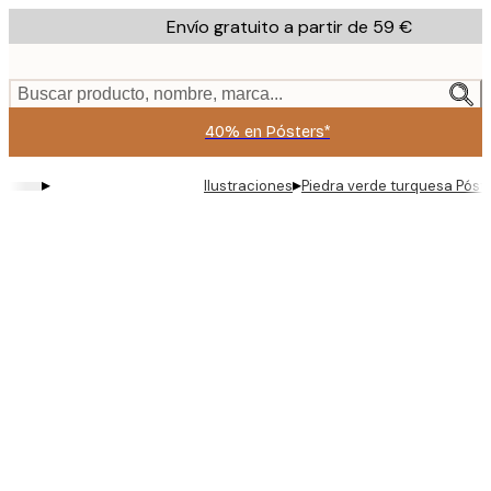
Skip
Envío gratuito a partir de 59 €
to
main
content.
Buscar producto, nombre, marca...
40% en Pósters*
▸
▸
Ilustraciones
Piedra verde turquesa Póst