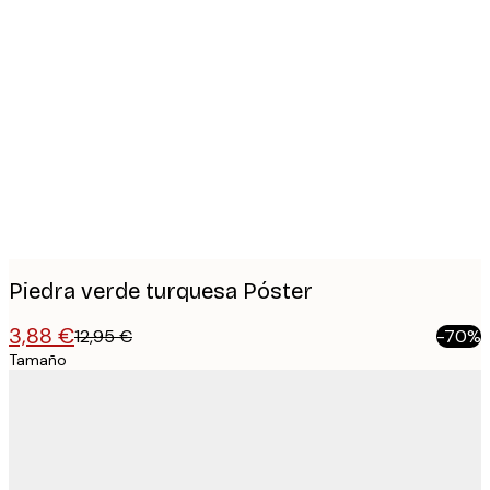
Product
images
Piedra verde turquesa Póster
3,88 €
12,95 €
-70%
Tamaño