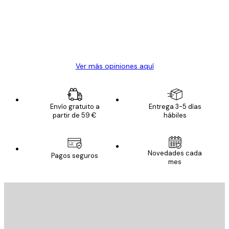
los
clientes
20 abr
Alba R
Ver más opiniones aquí
Envío gratuito a
Entrega 3-5 días
partir de 59 €
hábiles
Novedades cada
Pagos seguros
mes