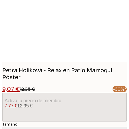
Product
images
Petra Holíková - Relax en Patio Marroquí
Póster
9,07 €
12,95 €
-30%*
Activa tu precio de miembro
7,77 €
12,95 €
Tamaño