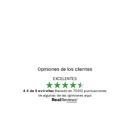
-30%*
 Póster
Póster Formas Eucalipto
Desde 9,07 €
12,95 €
Opiniones de los clientes
EXCELENTES
4.3 de 5 estrellas
Basado en 70912 puntuaciones.
Ve algunas de las opiniones aquí.
Comprador verificado
Opiniones
de
Todo genial