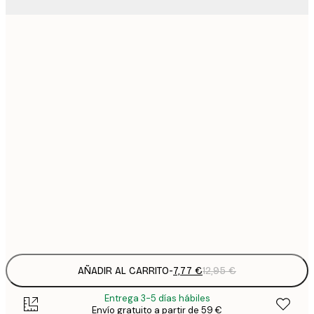
7
21x30 cm
1
12
30x40 cm
2
16
50x50 cm
2
19
50x70 cm
3
26
70x100 cm
4
Frame
options
AÑADIR AL CARRITO
-
7,77 €
12,95 €
Entrega 3-5 días hábiles
Envío gratuito a partir de 59 €