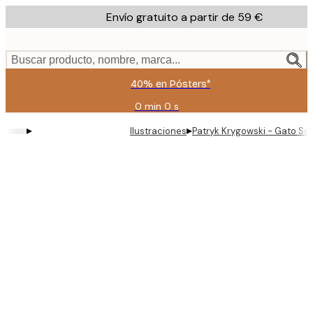
Skip
Envío gratuito a partir de 59 €
to
main
content.
Buscar producto, nombre, marca...
40% en Pósters*
0 min
0 s
Válido
hasta:
▸
▸
Ilustraciones
Patryk Krygowski - Gato So
2026-
08-
09