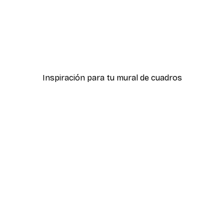
-40%*
ter
Bandera de Japón Póster
Desde 7,77 €
12,95 €
Inspiración para tu mural de cuadros