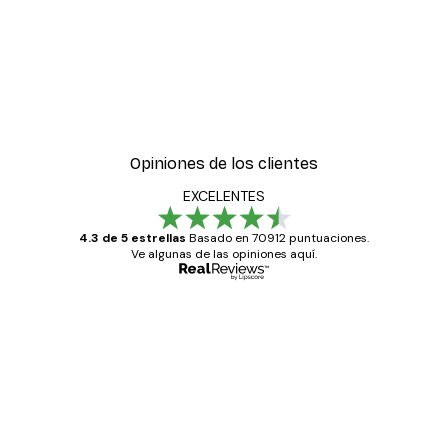
Opiniones de los clientes
EXCELENTES
4.3 de 5 estrellas
Basado en 70912 puntuaciones.
Ve algunas de las opiniones aquí.
Comprador verificado
Opiniones
de
Todo genial
los
clientes
20 abr