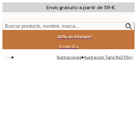
Skip
Envío gratuito a partir de 59 €
to
main
content.
Buscar producto, nombre, marca...
40% en Pósters*
0 min
0 s
Válido
hasta:
▸
▸
Ilustraciones
Ilustración Tigre No2 Póster
2026-
08-
09