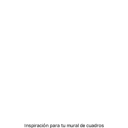
-40%*
 pósters
Calle de la Moda Póster
Desde 7,77 €
12,95 €
Inspiración para tu mural de cuadros