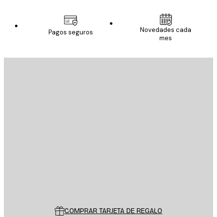
Novedades cada
Pagos seguros
mes
E-mail
ENVIAR
Tienda
Poster Store
Servicio al cliente
COMPRAR TARJETA DE REGALO