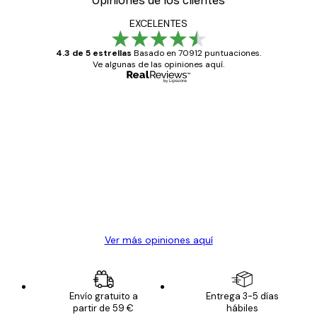
Opiniones de los clientes
EXCELENTES
4.3 de 5 estrellas
Basado en 70912 puntuaciones.
Ve algunas de las opiniones aquí.
Comprador verificado
Opiniones
de
Todo genial
los
clientes
20 abr
Alba R
Ver más opiniones aquí
Envío gratuito a
Entrega 3-5 días
partir de 59 €
hábiles