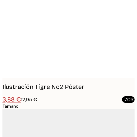
Product
images
Ilustración Tigre No2 Póster
3,88 €
12,95 €
-70%
Tamaño