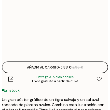
3
21x30 cm
1
5
30x40 cm
2
8
50x70 cm
3
Frame
options
AÑADIR AL CARRITO
-
3,88 €
12,95 €
Entrega 3-5 días hábiles
Envío gratuito a partir de 59 €
En stock
Un gran póster gráfico de un tigre salvaje y un sol azul
rodeado de plantas azules. Combina esta ilustración con
el póster Ilustración Tigre No1 y tendrás el par perfecto