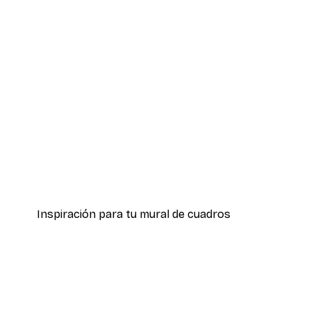
-40%*
Blue Sky Birds Póster
Desde 7,77 €
12,95 €
Inspiración para tu mural de cuadros