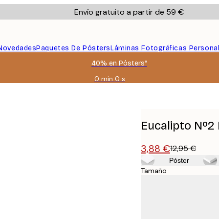
Envío gratuito a partir de 59 €
Novedades
Paquetes De Pósters
Láminas Fotográficas Persona
40% en Pósters*
0 min
0 s
Válido
hasta:
2026-
08-
09
Eucalipto Nº2
3,88 €
12,95 €
Póster
Tamaño