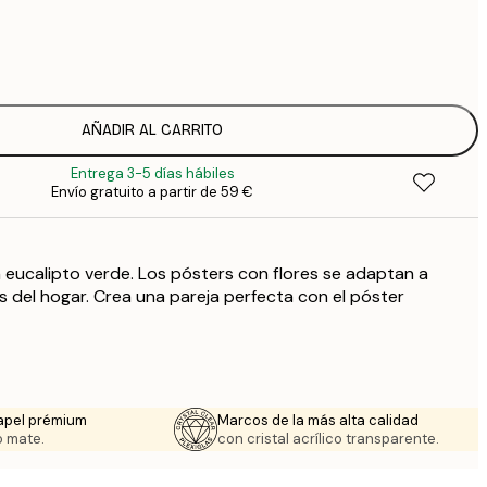
3
1
5
2
AÑADIR AL CARRITO
Entrega 3-5 días hábiles
Envío gratuito a partir de 59 €
n eucalipto verde. Los pósters con flores se adaptan a
s del hogar. Crea una pareja perfecta con el póster
apel prémium
Marcos de la más alta calidad
 mate.
con cristal acrílico transparente.