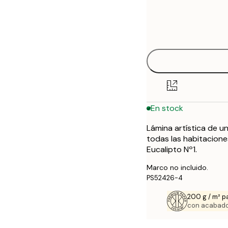
Frame
21x30 cm
options
30x40 cm
En stock
Lámina artística de u
todas las habitacione
Eucalipto Nº1.
Marco no incluido.
PS52426-4
200 g / m² p
con acabado