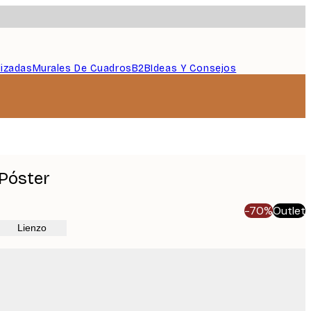
lizadas
Murales De Cuadros
B2B
Ideas Y Consejos
 Póster
-70%
Outlet
Lienzo