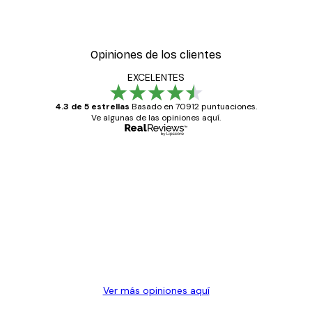
Opiniones de los clientes
EXCELENTES
4.3 de 5 estrellas
Basado en 70912 puntuaciones.
Ve algunas de las opiniones aquí.
Comprador verificado
Opiniones
de
Todo genial
los
clientes
20 abr
Alba R
Ver más opiniones aquí