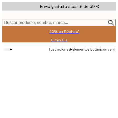
Skip
Envío gratuito a partir de 59 €
to
main
content.
Buscar producto, nombre, marca...
40% en Pósters*
0 min
0 s
Válido
hasta:
▸
▸
Ilustraciones
Elementos botánicos verdes
2026-
08-
09