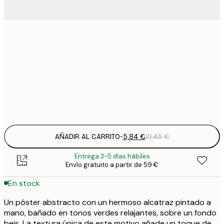
5
30x40 cm
2
8
50x70 cm
3
Frame
options
AÑADIR AL CARRITO
-
5,84 €
21,45 €
Entrega 3-5 días hábiles
Envío gratuito a partir de 59 €
En stock
Un póster abstracto con un hermoso alcatraz pintado a
mano, bañado en tonos verdes relajantes, sobre un fondo
beis. La textura única de este motivo añade un toque de