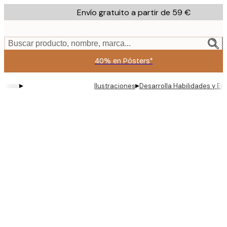
Skip
Envío gratuito a partir de 59 €
to
main
content.
Buscar producto, nombre, marca...
40% en Pósters*
▸
▸
Ilustraciones
Desarrolla Habilidades y Ex