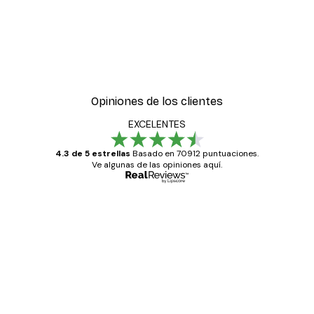
Opiniones de los clientes
EXCELENTES
4.3 de 5 estrellas
Basado en 70912 puntuaciones.
Ve algunas de las opiniones aquí.
Comprador verificado
Opiniones
de
Todo genial
los
clientes
20 abr
Alba R