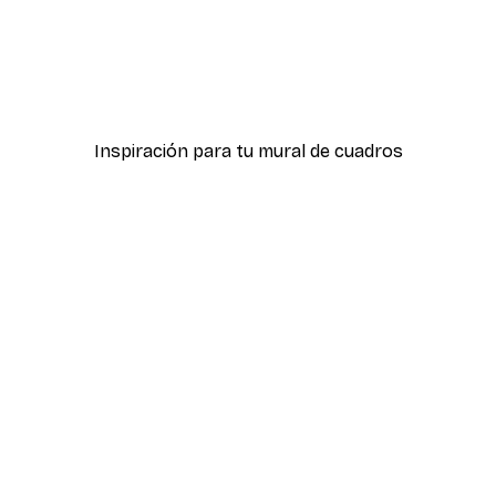
-40%*
ple Póster
Salvaje y Libre Azul Póste
Desde 7,77 €
12,95 €
Inspiración para tu mural de cuadros