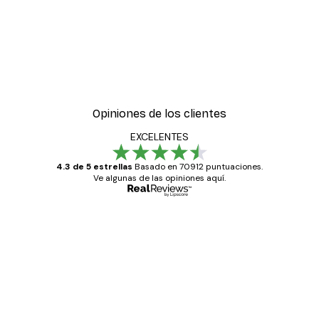
Opiniones de los clientes
EXCELENTES
4.3 de 5 estrellas
Basado en 70912 puntuaciones.
Ve algunas de las opiniones aquí.
Comprador verificado
Opiniones
de
Todo genial
los
clientes
20 abr