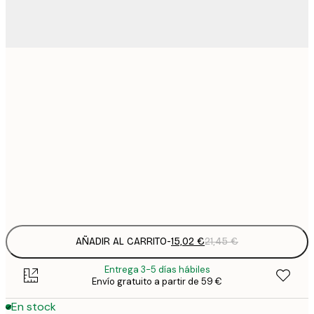
15
30x40 cm
2
23
50x70 cm
3
30
70x100 cm
4
Frame
options
AÑADIR AL CARRITO
-
15,02 €
21,45 €
Entrega 3-5 días hábiles
Envío gratuito a partir de 59 €
En stock