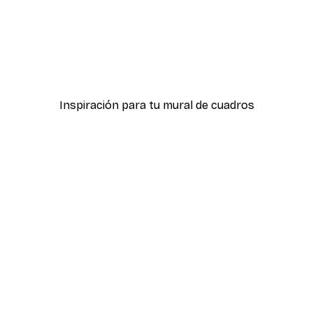
-30%*
tiere de Acanthus Poster
Hierba Playa Póster
Desde 9,07 €
12,95 €
Inspiración para tu mural de cuadros