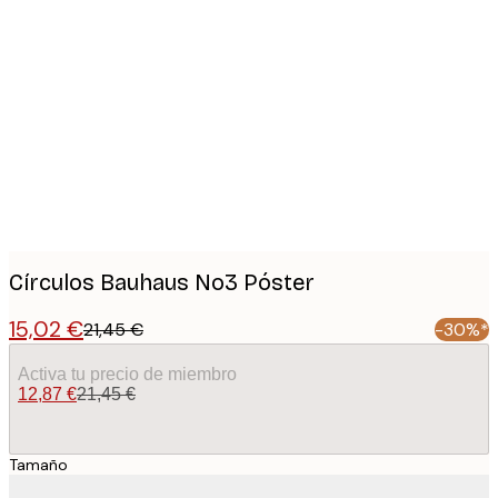
Product
images
Círculos Bauhaus No3 Póster
15,02 €
21,45 €
-30%*
Activa tu precio de miembro
12,87 €
21,45 €
Tamaño