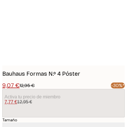
Product
images
Bauhaus Formas N.º 4 Póster
9,07 €
12,95 €
-30%*
Activa tu precio de miembro
7,77 €
12,95 €
Tamaño