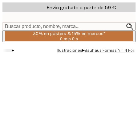
Skip
Envío gratuito a partir de 59 €
to
main
content.
Buscar producto, nombre, marca...
30% en pósters & 15% en marcos*
0 min
0 s
Válido
hasta:
▸
▸
Ilustraciones
Bauhaus Formas N.º 4 Póst
2026-
08-
06