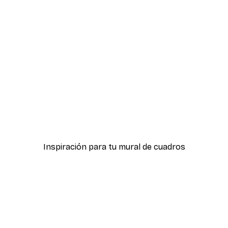
-30%*
er
I was Hungry Póster
Desde 4,52 €
6,45 €
Inspiración para tu mural de cuadros