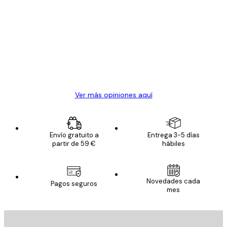
Opiniones
de
Todo genial
los
clientes
20 abr
Alba R
Ver más opiniones aquí
Envío gratuito a
Entrega 3-5 días
partir de 59 €
hábiles
Novedades cada
Pagos seguros
mes