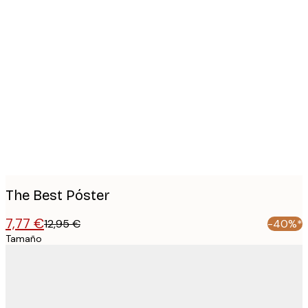
Product
images
The Best Póster
7,77 €
12,95 €
-40%*
Tamaño