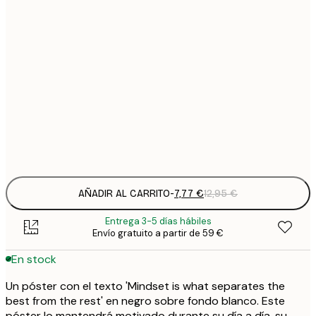
7
21x30 cm
1
12
30x40 cm
2
19
50x70 cm
3
Frame
options
AÑADIR AL CARRITO
-
7,77 €
12,95 €
Entrega 3-5 días hábiles
Envío gratuito a partir de 59 €
En stock
Un póster con el texto 'Mindset is what separates the
best from the rest' en negro sobre fondo blanco. Este
póster lo mantendrá motivado durante su día a día, su