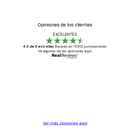
Opiniones de los clientes
EXCELENTES
4.3 de 5 estrellas
Basado en 70912 puntuaciones.
Ve algunas de las opiniones aquí.
Comprador verificado
Opiniones
de
Todo genial
los
clientes
20 abr
Alba R
Ver más opiniones aquí