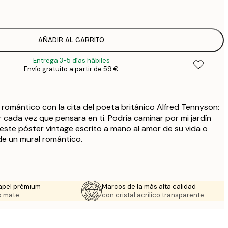
1
5
2
8
AÑADIR AL CARRITO
3
Entrega 3-5 días hábiles
Envío gratuito a partir de 59 €
 romántico con la cita del poeta británico Alfred Tennyson:
or cada vez que pensara en ti. Podría caminar por mi jardín
 este póster vintage escrito a mano al amor de su vida o
 de un mural romántico.
apel prémium
Marcos de la más alta calidad
 mate.
con cristal acrílico transparente.