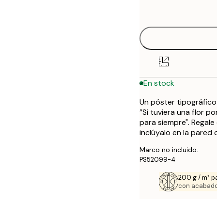
options
30x40 cm
50x70 cm
En stock
Un póster tipográfico
”Si tuviera una flor p
para siempre". Regale
inclúyalo en la pared
Marco no incluido.
PS52099-4
200 g / m² p
con acabado