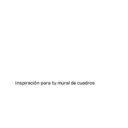
-40%*
Pierre-Joseph Redoute - Rosal
Desde 7,77 €
12,95 €
Inspiración para tu mural de cuadros