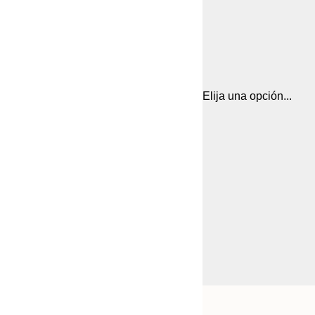
Elija una opción...
Frame
21x30 cm