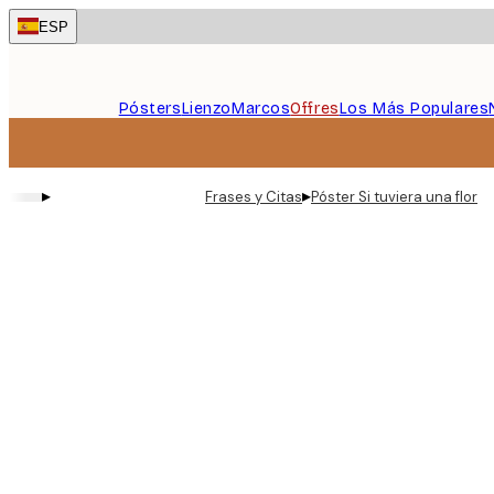
Skip
ESP
to
main
content.
Pósters
Lienzo
Marcos
Offres
Los Más Populares
▸
▸
Frases y Citas
Póster Si tuviera una flor