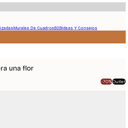
lizadas
Murales De Cuadros
B2B
Ideas Y Consejos
era una flor
-70%
Outlet