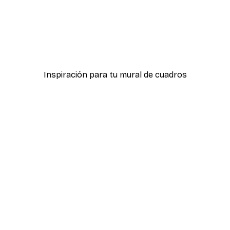
-40%*
r
Campo Margaritas Póste
Desde 7,77 €
12,95 €
Inspiración para tu mural de cuadros