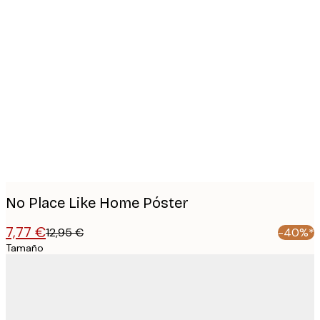
Product
images
No Place Like Home Póster
7,77 €
12,95 €
-40%*
Tamaño