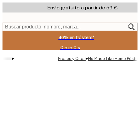
Skip
Envío gratuito a partir de 59 €
to
main
content.
Buscar producto, nombre, marca...
40% en Pósters*
0 min
0 s
Válido
hasta:
▸
▸
Frases y Citas
No Place Like Home Póster
2026-
08-
09