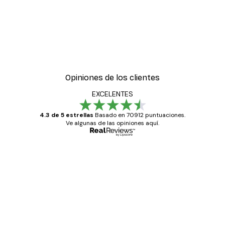
Opiniones de los clientes
EXCELENTES
4.3 de 5 estrellas
Basado en 70912 puntuaciones.
Ve algunas de las opiniones aquí.
Comprador verificado
Opiniones
de
Todo genial
los
clientes
20 abr
Alba R