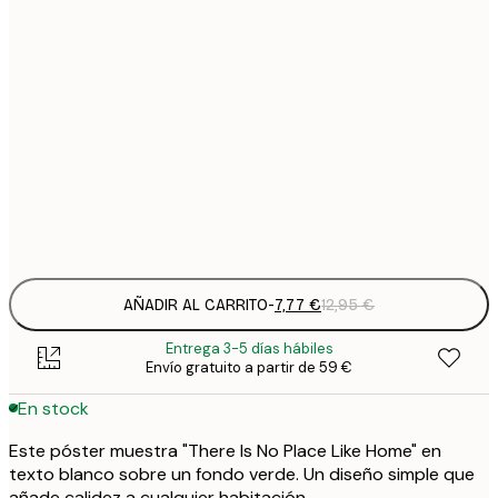
7
21x30 cm
1
12
30x40 cm
2
19
50x70 cm
3
Frame
options
AÑADIR AL CARRITO
-
7,77 €
12,95 €
Entrega 3-5 días hábiles
Envío gratuito a partir de 59 €
En stock
Este póster muestra "There Is No Place Like Home" en
texto blanco sobre un fondo verde. Un diseño simple que
añade calidez a cualquier habitación.