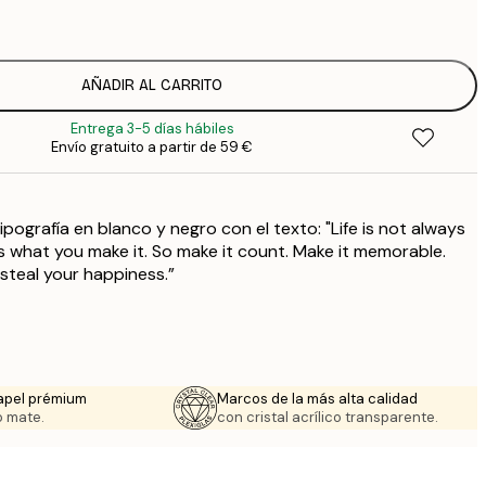
7
1
12
AÑADIR AL CARRITO
2
Entrega 3-5 días hábiles
16
Envío gratuito a partir de 59 €
2
19
3
pografía en blanco y negro con el texto: "Life is not always
ys what you make it. So make it count. Make it memorable.
steal your happiness.”
apel prémium
Marcos de la más alta calidad
 mate.
con cristal acrílico transparente.