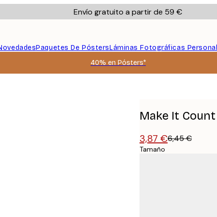
Envío gratuito a partir de 59 €
Novedades
Paquetes De Pósters
Láminas Fotográficas Persona
40% en Pósters*
Make It Count
3,87 €
6,45 €
Tamaño