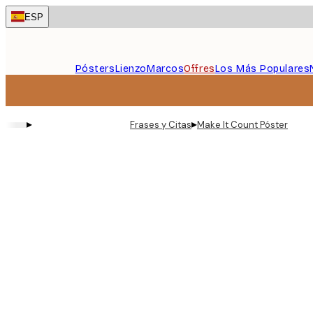
Skip
ESP
to
main
content.
Pósters
Lienzo
Marcos
Offres
Los Más Populares
▸
▸
Frases y Citas
Make It Count Póster