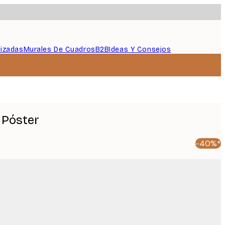
lizadas
Murales De Cuadros
B2B
Ideas Y Consejos
 Póster
-40%*