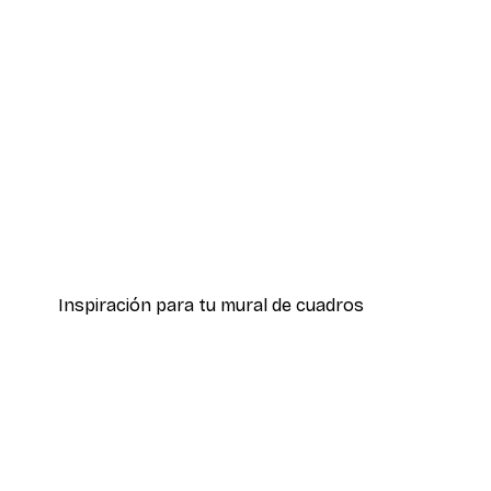
-40%*
Ciervo en Nevada Póster
Desde 3,87 €
6,45 €
Inspiración para tu mural de cuadros