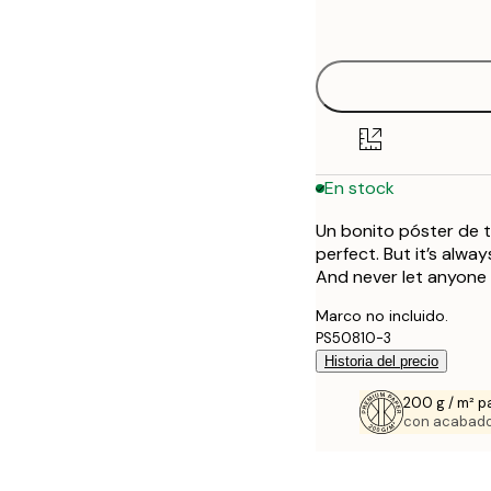
options
21x30 cm
30x40 cm
40x50 cm
En stock
50x70 cm
Un bonito póster de ti
perfect. But it’s alwa
And never let anyone 
Marco no incluido.
PS50810-3
Historia del precio
200 g / m² p
con acabado