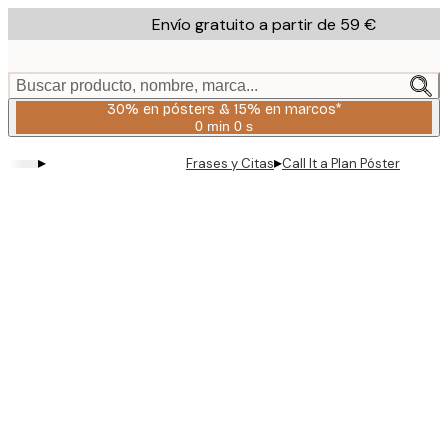
Skip
Envío gratuito a partir de 59 €
to
main
content.
Buscar producto, nombre, marca...
30% en pósters & 15% en marcos*
0 min
0 s
Válido
hasta:
▸
▸
Frases y Citas
Call It a Plan Póster
2026-
08-
06