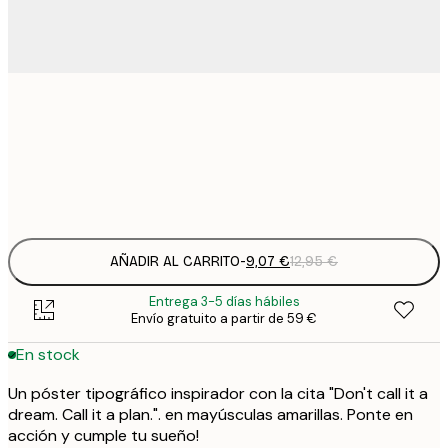
9
21x30 cm
1
Frame
options
AÑADIR AL CARRITO
-
9,07 €
12,95 €
Entrega 3-5 días hábiles
Envío gratuito a partir de 59 €
En stock
Un póster tipográfico inspirador con la cita "Don't call it a
dream. Call it a plan.". en mayúsculas amarillas. Ponte en
acción y cumple tu sueño!