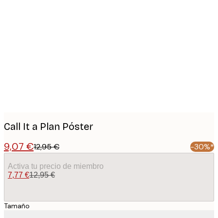
Product
images
Call It a Plan Póster
9,07 €
12,95 €
-30%*
Activa tu precio de miembro
7,77 €
12,95 €
Tamaño