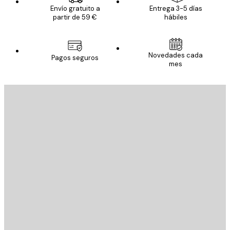
Envío gratuito a
Entrega 3-5 días
partir de 59 €
hábiles
Novedades cada
Pagos seguros
mes
E-mail
ENVIAR
Tienda
Poster Store
Servicio al cliente