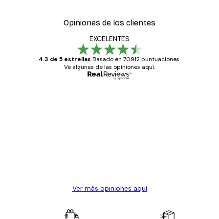
Opiniones de los clientes
EXCELENTES
4.3 de 5 estrellas
Basado en 70912 puntuaciones.
Ve algunas de las opiniones aquí.
Comprador verificado
Opiniones
de
Todo genial
los
clientes
20 abr
Alba R
Ver más opiniones aquí