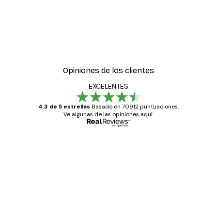
Opiniones de los clientes
EXCELENTES
4.3 de 5 estrellas
Basado en 70912 puntuaciones.
Ve algunas de las opiniones aquí.
Comprador verificado
Opiniones
de
Todo genial
los
clientes
20 abr
Alba R