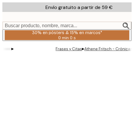
Skip
Envío gratuito a partir de 59 €
to
main
content.
Buscar producto, nombre, marca...
30% en pósters & 15% en marcos*
0 min
0 s
Válido
hasta:
▸
▸
Frases y Citas
Athene Fritsch - Crónicas 
2026-
08-
06