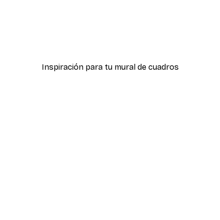
-30%*
ter
Boat in the lake Poster
Desde 9,07 €
12,95 €
Inspiración para tu mural de cuadros