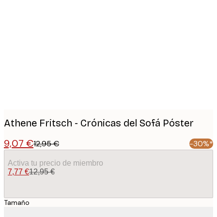
Product
images
Athene Fritsch - Crónicas del Sofá Póster
9,07 €
12,95 €
-30%*
Activa tu precio de miembro
7,77 €
12,95 €
Tamaño