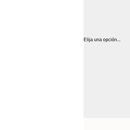
Elija una opción...
Frame
21x30 cm