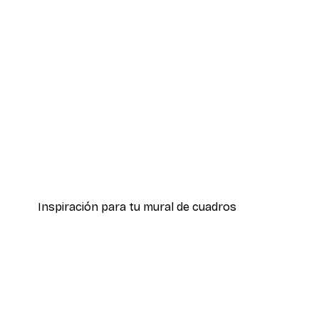
-70%
Outlet
Rosas Rosadas Floreciendo P
Desde 3,88 €
12,95 €
Inspiración para tu mural de cuadros