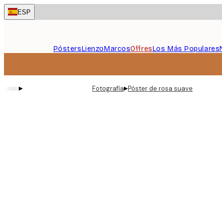
Skip
ESP
to
main
content.
Pósters
Lienzo
Marcos
Offres
Los Más Populares
▸
▸
Fotografía
Póster de rosa suave