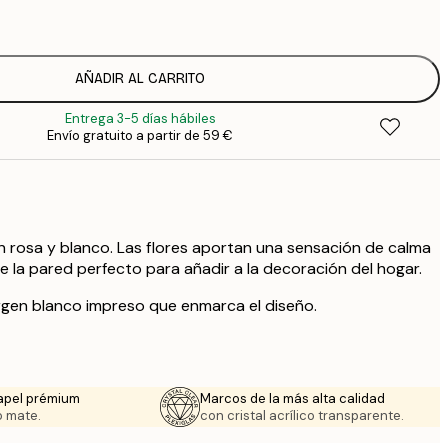
1
5
2
8
AÑADIR AL CARRITO
3
Entrega 3-5 días hábiles
Envío gratuito a partir de 59 €
n rosa y blanco. Las flores aportan una sensación de calma
de la pared perfecto para añadir a la decoración del hogar.
rgen blanco impreso que enmarca el diseño.
apel prémium
Marcos de la más alta calidad
 mate.
con cristal acrílico transparente.