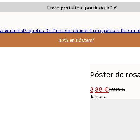
Envío gratuito a partir de 59 €
Novedades
Paquetes De Pósters
Láminas Fotográficas Persona
40% en Pósters*
Póster de ros
3,88 €
12,95 €
Tamaño