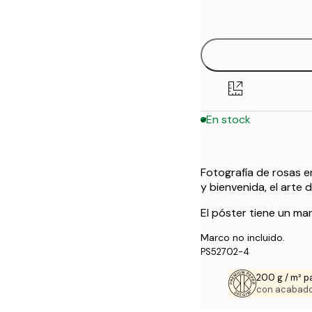
options
30x40 cm
50x70 cm
En stock
Fotografía de rosas e
y bienvenida, el arte 
El póster tiene un ma
Marco no incluido.
PS52702-4
200 g / m² p
con acabado