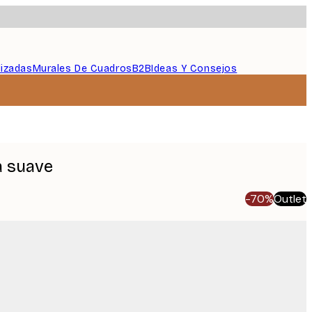
lizadas
Murales De Cuadros
B2B
Ideas Y Consejos
a suave
-70%
Outlet