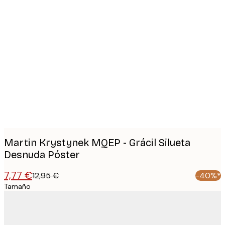
Product
images
Martin Krystynek MQEP - Grácil Silueta
Desnuda Póster
7,77 €
12,95 €
-40%*
Tamaño