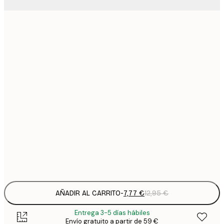
7
21x30 cm
1
12
30x40 cm
2
19
50x70 cm
3
26
70x100 cm
4
64
100x150 cm
Frame
options
AÑADIR AL CARRITO
-
7,77 €
12,95 €
Entrega 3-5 días hábiles
Envío gratuito a partir de 59 €