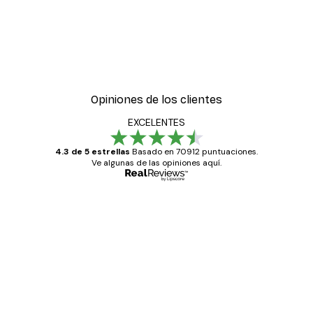
Opiniones de los clientes
EXCELENTES
4.3 de 5 estrellas
Basado en 70912 puntuaciones.
Ve algunas de las opiniones aquí.
Comprador verificado
Opiniones
de
Todo genial
los
clientes
20 abr
Alba R