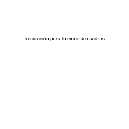
-40%*
AC/DC Poster
Desde 12,87 €
21,45 €
Inspiración para tu mural de cuadros