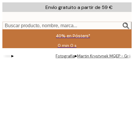
Skip
Envío gratuito a partir de 59 €
to
main
content.
Buscar producto, nombre, marca...
40% en Pósters*
0 min
0 s
Válido
hasta:
▸
▸
Fotografía
Martin Krystynek MQEP - Gráci
2026-
08-
09