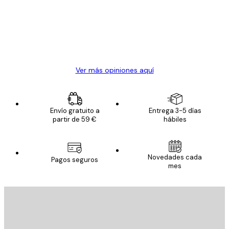
los
clientes
20 abr
Alba R
Ver más opiniones aquí
Envío gratuito a
Entrega 3-5 días
partir de 59 €
hábiles
Novedades cada
Pagos seguros
mes