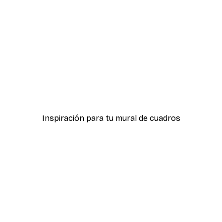
-40%*
Batman Poster
Batman™ - Villain Skyline
Desde 12,87 €
21,45 €
Inspiración para tu mural de cuadros