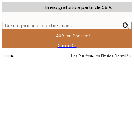
Skip
Envío gratuito a partir de 59 €
to
main
content.
Buscar producto, nombre, marca...
40% en Pósters*
0 min
0 s
Válido
hasta:
▸
▸
Los Pitufos
Los Pitufos Dormilón 
2026-
08-
09