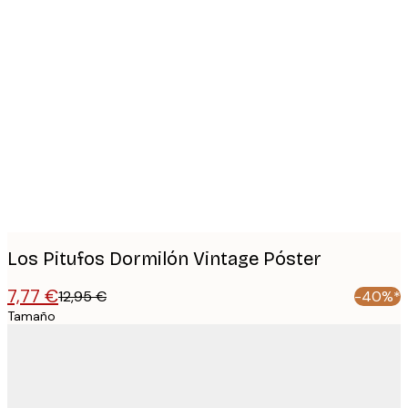
Product
images
Los Pitufos Dormilón Vintage Póster
7,77 €
12,95 €
-40%*
Tamaño