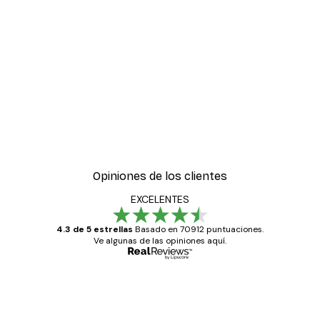
Opiniones de los clientes
EXCELENTES
4.3 de 5 estrellas
Basado en 70912 puntuaciones.
Ve algunas de las opiniones aquí.
Comprador verificado
Opiniones
de
Todo genial