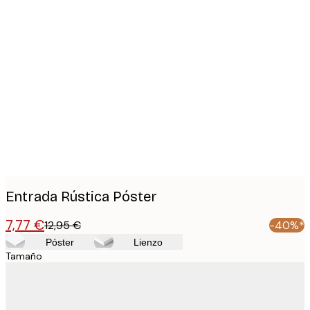
Product
images
Entrada Rústica Póster
7,77 €
12,95 €
-40%*
Póster
Lienzo
Tamaño