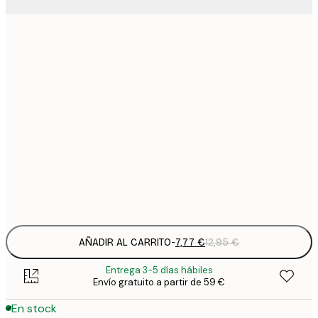
7
21x30 cm
1
12
30x40 cm
2
21
50x70 cm
3
29
70x100 cm
4
Frame
options
AÑADIR AL CARRITO
-
7,77 €
12,95 €
Entrega 3-5 días hábiles
Envío gratuito a partir de 59 €
En stock