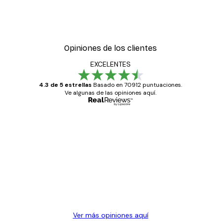
Opiniones de los clientes
EXCELENTES
4.3 de 5 estrellas
Basado en 70912 puntuaciones.
Ve algunas de las opiniones aquí.
Comprador verificado
Opiniones
de
Todo genial
los
clientes
20 abr
Alba R
Ver más opiniones aquí