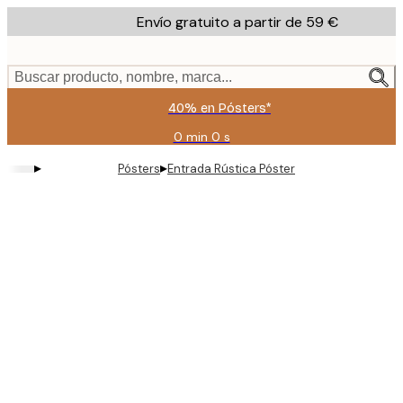
Skip
Envío gratuito a partir de 59 €
to
main
content.
Buscar producto, nombre, marca...
40% en Pósters*
0 min
0 s
Válido
hasta:
▸
▸
Pósters
Entrada Rústica Póster
2026-
08-
09