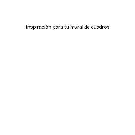
 pósters
Calle de la Moda Póster
Desde 7,77 €
12,95 €
Inspiración para tu mural de cuadros