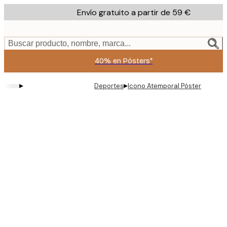
Skip
Envío gratuito a partir de 59 €
to
main
content.
Buscar producto, nombre, marca...
40% en Pósters*
▸
▸
Deportes
Icono Atemporal Póster