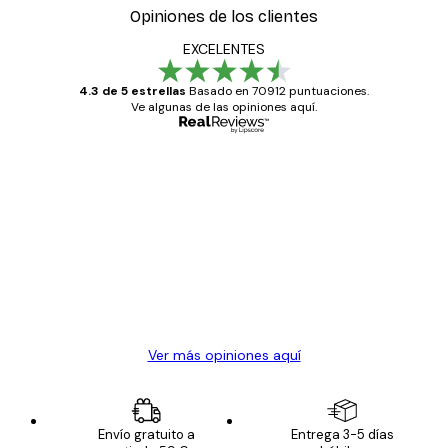
Opiniones de los clientes
EXCELENTES
4.3 de 5 estrellas
Basado en 70912 puntuaciones.
Ve algunas de las opiniones aquí.
Comprador verificado
Opiniones
de
Todo genial
los
clientes
20 abr
Alba R
Ver más opiniones aquí
Envío gratuito a
Entrega 3-5 días