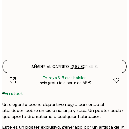
12
30x40 cm
2
19
50x70 cm
3
Frame
options
AÑADIR AL CARRITO
-
12,87 €
21,45 €
Entrega 3-5 días hábiles
Envío gratuito a partir de 59 €
En stock
Un elegante coche deportivo negro corriendo al
atardecer, sobre un cielo naranja y rosa. Un póster audaz
que aporta dramatismo a cualquier habitación.
Este es un póster exclusivo, generado por un artista de IA