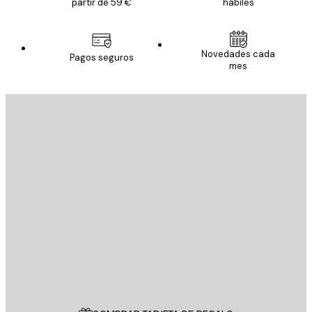
partir de 59 €
hábiles
Novedades cada
Pagos seguros
mes
E-mail
ENVIAR
Tienda
Poster Store
Servicio al cliente