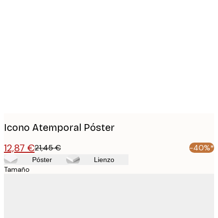
Product
images
Icono Atemporal Póster
12,87 €
21,45 €
-40%*
Póster
Lienzo
Tamaño