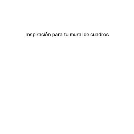
-40%*
Dolce Vita Stripes Red Po
Desde 3,87 €
6,45 €
Inspiración para tu mural de cuadros