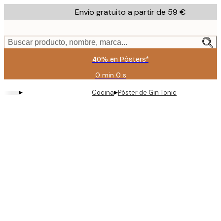
Skip
Envío gratuito a partir de 59 €
to
main
content.
Buscar producto, nombre, marca...
40% en Pósters*
0 min
0 s
Válido
hasta:
▸
▸
Cocina
Póster de Gin Tonic
2026-
08-
09