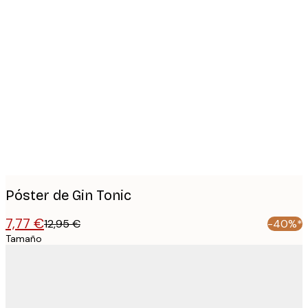
Product
images
Póster de Gin Tonic
7,77 €
12,95 €
-40%*
Tamaño