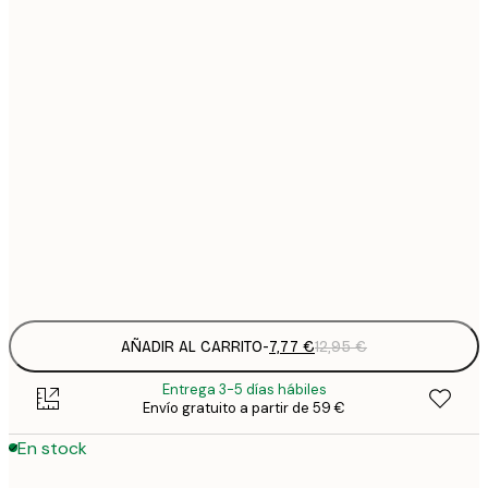
7
21x30 cm
1
12
30x40 cm
2
16
40x50 cm
2
19
50x70 cm
3
Frame
options
AÑADIR AL CARRITO
-
7,77 €
12,95 €
Entrega 3-5 días hábiles
Envío gratuito a partir de 59 €
En stock