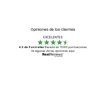
Opiniones de los clientes
EXCELENTES
4.3 de 5 estrellas
Basado en 70912 puntuaciones.
Ve algunas de las opiniones aquí.
Comprador verificado
Opiniones
de
Todo genial
los
clientes
20 abr
Alba R