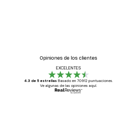
Opiniones de los clientes
EXCELENTES
4.3 de 5 estrellas
Basado en 70912 puntuaciones.
Ve algunas de las opiniones aquí.
Comprador verificado
Opiniones
de
Todo genial
los
clientes