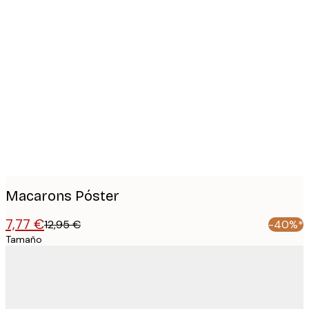
Product
images
Macarons Póster
7,77 €
12,95 €
-40%*
Tamaño