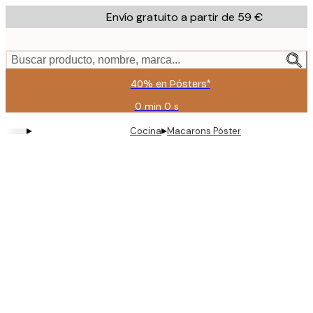
Skip
Envío gratuito a partir de 59 €
to
main
content.
Buscar producto, nombre, marca...
40% en Pósters*
0 min
0 s
Válido
hasta:
▸
▸
Cocina
Macarons Póster
2026-
08-
09