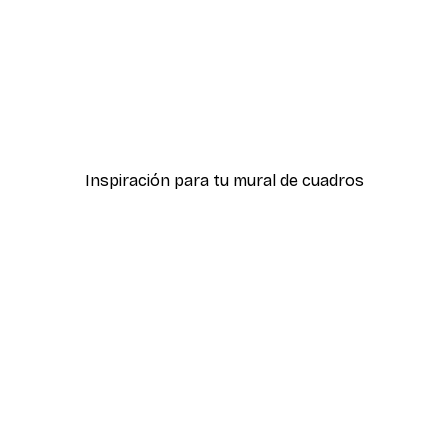
-70%
Outlet
Palmera Atardecer Póste
Desde 3,88 €
12,95 €
Inspiración para tu mural de cuadros