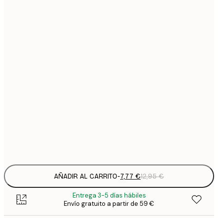
7
21x30 cm
1
12
30x40 cm
2
16
40x50 cm
2
16
50x50 cm
2
19
50x70 cm
3
Frame
options
AÑADIR AL CARRITO
-
7,77 €
12,95 €
Entrega 3-5 días hábiles
Envío gratuito a partir de 59 €