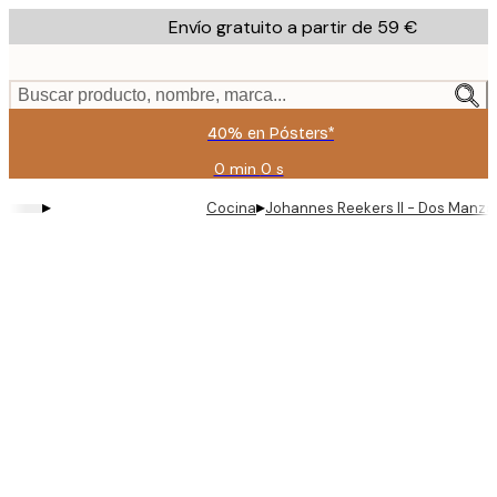
Skip
Envío gratuito a partir de 59 €
to
main
content.
Buscar producto, nombre, marca...
40% en Pósters*
0 min
0 s
Válido
hasta:
▸
▸
Cocina
Johannes Reekers II - Dos Manza
2026-
08-
09