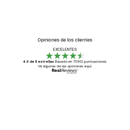
Opiniones de los clientes
EXCELENTES
4.3 de 5 estrellas
Basado en 70912 puntuaciones.
Ve algunas de las opiniones aquí.
Comprador verificado
Opiniones
de
Todo genial
los
clientes
20 abr
Alba R