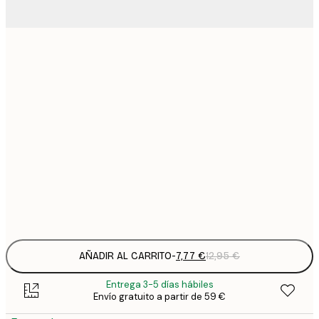
7
21x30 cm
1
12
30x40 cm
2
19
50x70 cm
3
26
70x100 cm
4
Frame
options
AÑADIR AL CARRITO
-
7,77 €
12,95 €
Entrega 3-5 días hábiles
Envío gratuito a partir de 59 €