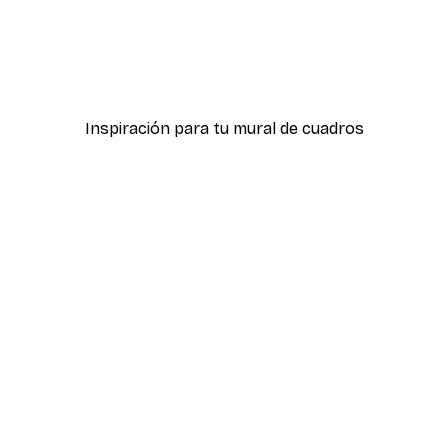
-40%*
Póster
Desde 7,77 €
12,95 €
Inspiración para tu mural de cuadros