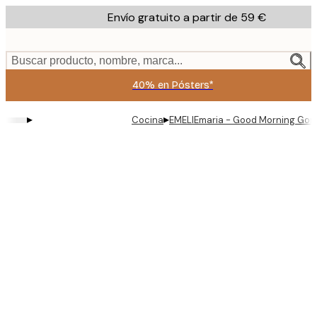
Skip
Envío gratuito a partir de 59 €
to
main
content.
Buscar producto, nombre, marca...
40% en Pósters*
▸
▸
Cocina
EMELIEmaria - Good Morning Gor