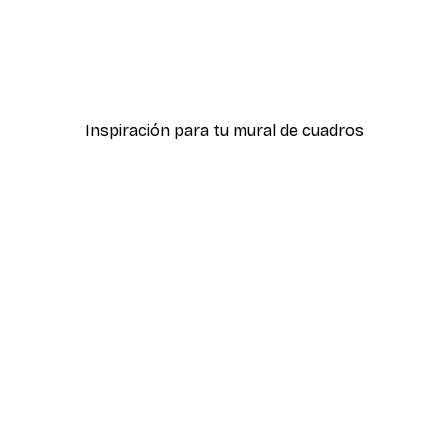
-40%*
ter
Hierba Playa Póster
Desde 7,77 €
12,95 €
Inspiración para tu mural de cuadros