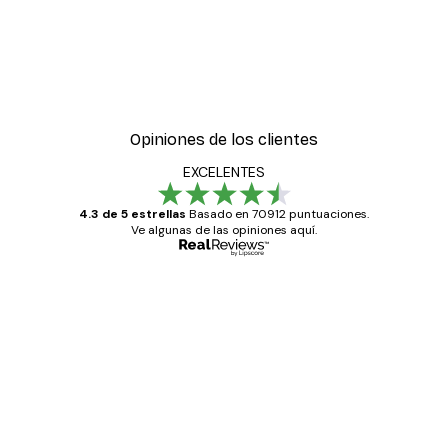
Opiniones de los clientes
EXCELENTES
4.3 de 5 estrellas
Basado en 70912 puntuaciones.
Ve algunas de las opiniones aquí.
Comprador verificado
Opiniones
de
Todo genial
los
clientes
20 abr
Alba R