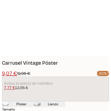
Product
images
Carrusel Vintage Póster
9,07 €
12,95 €
-30%*
Activa tu precio de miembro
7,77 €
12,95 €
Póster
Lienzo
Tamaño