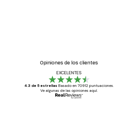
-30%*
ter
Boat in the lake Poster
Desde 9,07 €
12,95 €
Opiniones de los clientes
EXCELENTES
4.3 de 5 estrellas
Basado en 70912 puntuaciones.
Ve algunas de las opiniones aquí.
Comprador verificado
Opiniones
de
Todo genial
los