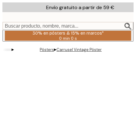
Skip
Envío gratuito a partir de 59 €
to
main
content.
Buscar producto, nombre, marca...
30% en pósters & 15% en marcos*
0 min
0 s
Válido
hasta:
▸
▸
Pósters
Carrusel Vintage Póster
2026-
08-
06