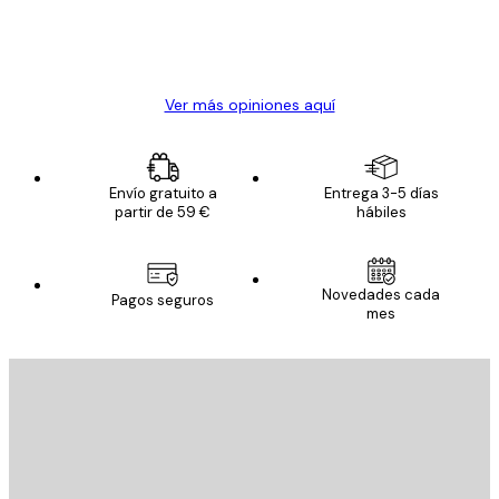
clientes
20 abr
Alba R
Ver más opiniones aquí
Envío gratuito a
Entrega 3-5 días
partir de 59 €
hábiles
Novedades cada
Pagos seguros
mes
E-mail