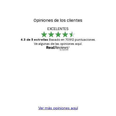
Opiniones de los clientes
EXCELENTES
4.3 de 5 estrellas
Basado en 70912 puntuaciones.
Ve algunas de las opiniones aquí.
Comprador verificado
Opiniones
de
Todo genial
los
clientes
20 abr
Alba R
Ver más opiniones aquí