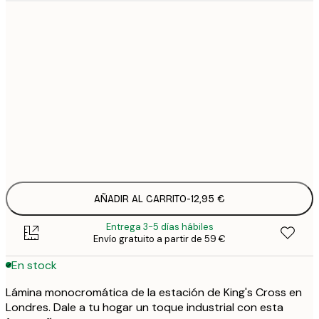
21x30 cm
12,
30x40 cm
21,
50x70 cm
32,
Frame
options
AÑADIR AL CARRITO
-
12,95 €
Entrega 3-5 días hábiles
Envío gratuito a partir de 59 €
En stock
Lámina monocromática de la estación de King's Cross en
Londres. Dale a tu hogar un toque industrial con esta