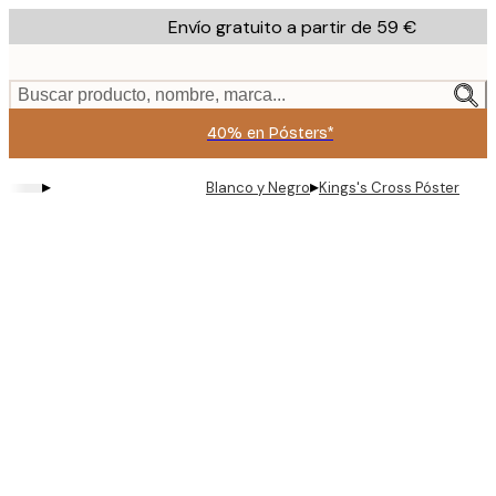
Skip
Envío gratuito a partir de 59 €
to
main
content.
Buscar producto, nombre, marca...
40% en Pósters*
▸
▸
Blanco y Negro
Kings's Cross Póster