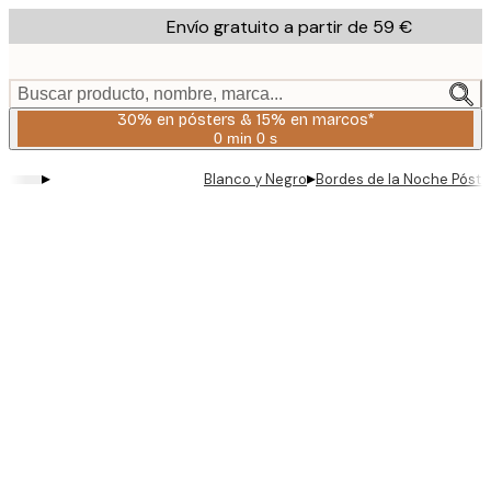
Skip
Envío gratuito a partir de 59 €
to
main
content.
Buscar producto, nombre, marca...
30% en pósters & 15% en marcos*
0 min
0 s
Válido
hasta:
▸
▸
Blanco y Negro
Bordes de la Noche Póste
2026-
08-
06