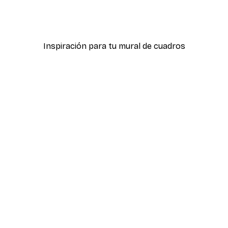
s de la niebla Póster
Do More of What Makes 
Desde 4,52 €
6,45 €
Inspiración para tu mural de cuadros