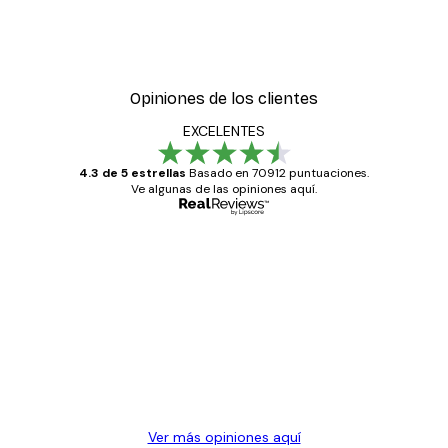
Opiniones de los clientes
EXCELENTES
4.3 de 5 estrellas
Basado en 70912 puntuaciones.
Ve algunas de las opiniones aquí.
Comprador verificado
Opiniones
de
Todo genial
los
clientes
20 abr
Alba R
Ver más opiniones aquí