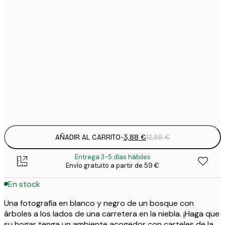
3
21x30 cm
1
5
30x40 cm
2
8
50x70 cm
3
Frame
options
AÑADIR AL CARRITO
-
3,88 €
12,95 €
Entrega 3-5 días hábiles
Envío gratuito a partir de 59 €
En stock
Una fotografía en blanco y negro de un bosque con
árboles a los lados de una carretera en la niebla. ¡Haga que
su hogar tenga un ambiente acogedor con carteles de la