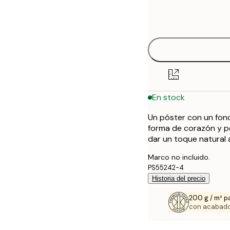
Frame
21x30 cm
options
50x70 cm
70x100 cm
100x150 cm
En stock
Un póster con un fon
forma de corazón y pe
dar un toque natural 
Marco no incluido.
PS55242-4
Historia del precio
200 g / m² p
con acabado