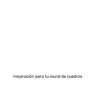
-70%
Outlet
Póster de amapolas en el día
Desde 3,88 €
12,95 €
Inspiración para tu mural de cuadros