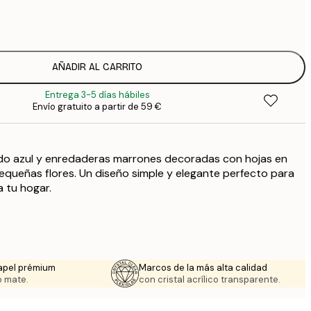
7
1
19
3
26
AÑADIR AL CARRITO
4
Entrega 3-5 días hábiles
64
Envío gratuito a partir de 59 €
do azul y enredaderas marrones decoradas con hojas en
queñas flores. Un diseño simple y elegante perfecto para
a tu hogar.
apel prémium
Marcos de la más alta calidad
 mate.
con cristal acrílico transparente.