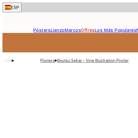
Skip
ESP
to
main
content.
Pósters
Lienzo
Marcos
Offres
Los Más Populares
▸
▸
Pósters
Bijutsu Sekai - Vine Illustration Poster