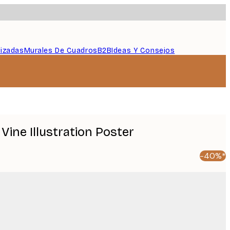
lizadas
Murales De Cuadros
B2B
Ideas Y Consejos
 Vine Illustration Poster
-40%*