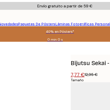
Envío gratuito a partir de 59 €
Novedades
Paquetes De Pósters
Láminas Fotográficas Persona
40% en Pósters*
0 min
0 s
Válido
hasta:
2026-
08-
09
Bijutsu Sekai -
7,77 €
12,95 €
Tamaño