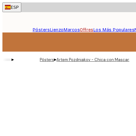
Skip
ESP
to
main
content.
Pósters
Lienzo
Marcos
Offres
Los Más Populares
▸
▸
Pósters
Artem Pozdniakov - Chica con Mascarilla 