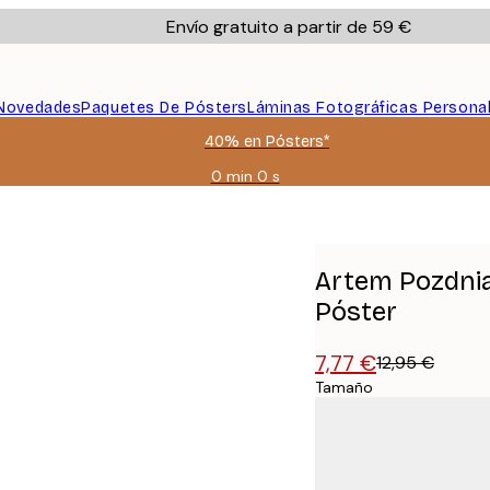
Envío gratuito a partir de 59 €
Novedades
Paquetes De Pósters
Láminas Fotográficas Persona
40% en Pósters*
0 min
0 s
Válido
hasta:
de Belleza Póster
2026-
08-
09
Artem Pozdnia
Póster
7,77 €
12,95 €
Tamaño