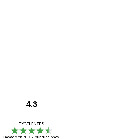
4.3
Opiniones
de
Todo genial
EXCELENTES
los
Basado en 70912 puntuaciones.
clientes