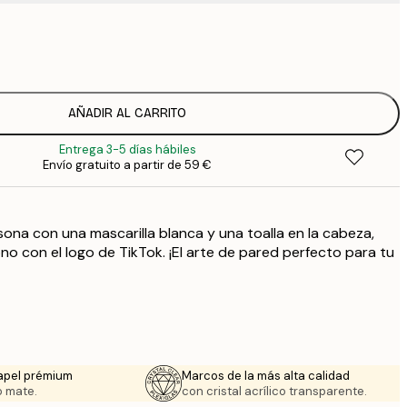
7
1
12
2
16
AÑADIR AL CARRITO
2
Entrega 3-5 días hábiles
19
Envío gratuito a partir de 59 €
3
26
4
ona con una mascarilla blanca y una toalla en la cabeza,
64
no con el logo de TikTok. ¡El arte de pared perfecto para tu
apel prémium
Marcos de la más alta calidad
 mate.
con cristal acrílico transparente.