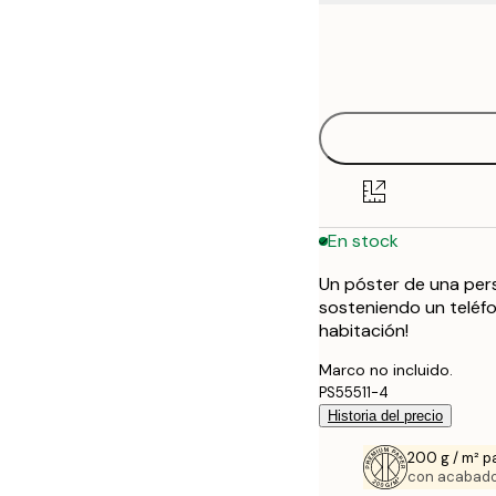
Frame
21x30 cm
options
30x40 cm
40x50 cm
50x70 cm
En stock
70x100 cm
Un póster de una pers
100x150 cm
sosteniendo un teléfo
habitación!
Marco no incluido.
PS55511-4
Historia del precio
200 g / m² p
con acabado