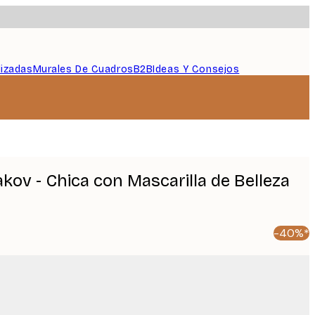
lizadas
Murales De Cuadros
B2B
Ideas Y Consejos
kov - Chica con Mascarilla de Belleza
-40%*