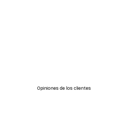
-50%
Dorado Paquetes de pósters
Desde 19,42 €
38,85 €
Opiniones de los clientes