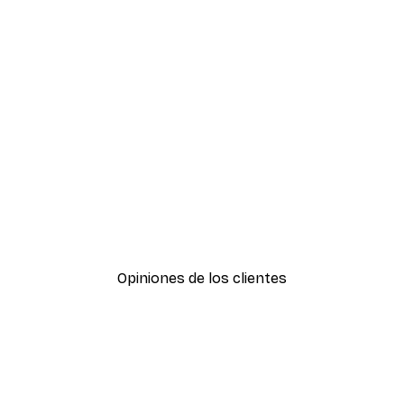
-40%*
Hierba Playa Póster
Desde 7,77 €
12,95 €
Opiniones de los clientes