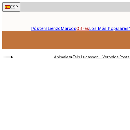
Skip
ESP
to
main
content.
Pósters
Lienzo
Marcos
Offres
Los Más Populares
▸
▸
Animales
Tein Lucasson - Veronica Póste