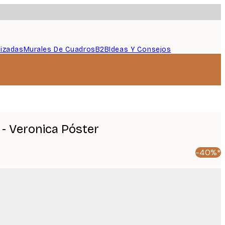
lizadas
Murales De Cuadros
B2B
Ideas Y Consejos
 - Veronica Póster
-40%*