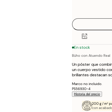
Frame
21x30 cm
options
30x40 cm
40x50 cm
50x70 cm
En stock
70x100 cm
Búho con Atuendo Real
100x150 cm
Un póster que combin
un cuerpo vestido con 
brillantes destacan s
Marco no incluido.
PS56930-4
Historia del precio
200 g / m² p
con acabado