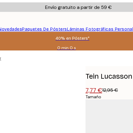
Envío gratuito a partir de 59 €
Novedades
Paquetes De Pósters
Láminas Fotográficas Persona
40% en Pósters*
0 min
0 s
Válido
hasta:
r
2026-
08-
09
Tein Lucasson
7,77 €
12,95 €
Tamaño