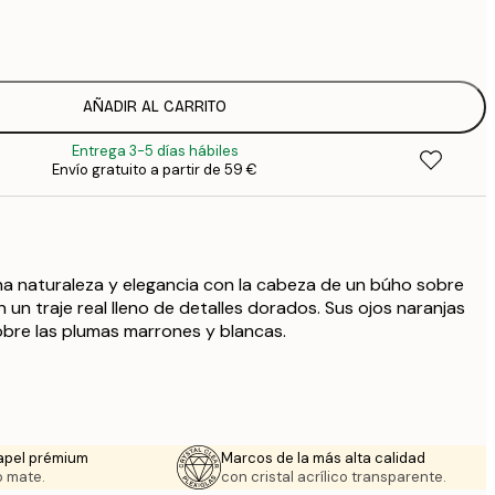
7
1
12
2
16
AÑADIR AL CARRITO
2
Entrega 3-5 días hábiles
19
Envío gratuito a partir de 59 €
3
26
4
64
a naturaleza y elegancia con la cabeza de un búho sobre
un traje real lleno de detalles dorados. Sus ojos naranjas
obre las plumas marrones y blancas.
apel prémium
Marcos de la más alta calidad
 mate.
con cristal acrílico transparente.