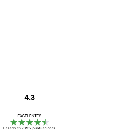
4.3
Opiniones
de
Todo genial
EXCELENTES
los
Basado en 70912 puntuaciones.
clientes