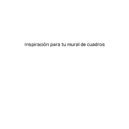
-40%*
Póster Formas Eucalipto
Desde 7,77 €
12,95 €
Inspiración para tu mural de cuadros