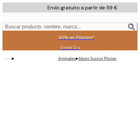
Skip
Envío gratuito a partir de 59 €
to
main
content.
Buscar producto, nombre, marca...
40% en Pósters*
0 min
0 s
Válido
hasta:
▸
▸
Animales
Alpes Suizos Póster
2026-
08-
09