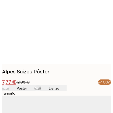
Product
images
Alpes Suizos Póster
7,77 €
12,95 €
-40%*
Póster
Lienzo
Tamaño