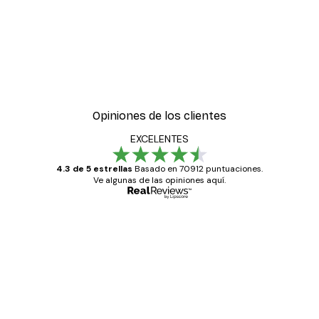
Opiniones de los clientes
EXCELENTES
4.3 de 5 estrellas
Basado en 70912 puntuaciones.
Ve algunas de las opiniones aquí.
Comprador verificado
Opiniones
de
Todo genial
los
clientes
20 abr