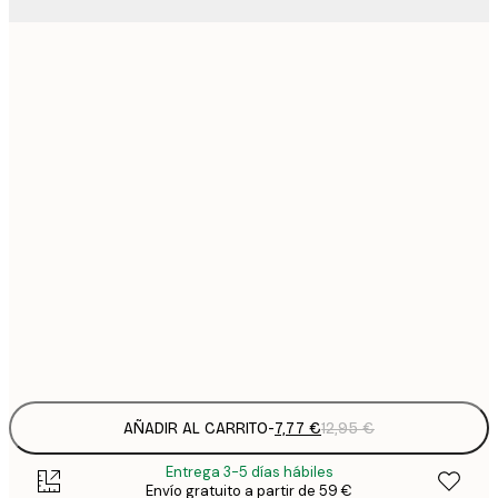
7
21x30 cm
1
12
30x40 cm
2
16
40x50 cm
2
21
50x70 cm
3
29
70x100 cm
4
Frame
options
AÑADIR AL CARRITO
-
7,77 €
12,95 €
Entrega 3-5 días hábiles
Envío gratuito a partir de 59 €