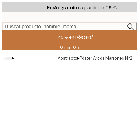
Skip
Envío gratuito a partir de 59 €
to
main
content.
Buscar producto, nombre, marca...
40% en Pósters*
0 min
0 s
Válido
hasta:
▸
▸
Abstracto
Póster Arcos Marrones Nº2
2026-
08-
09