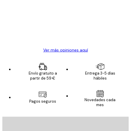
de
Todo genial
los
clientes
20 abr
Alba R
Ver más opiniones aquí
Envío gratuito a
Entrega 3-5 días
partir de 59 €
hábiles
Novedades cada
Pagos seguros
mes