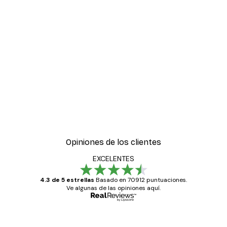
Opiniones de los clientes
EXCELENTES
4.3 de 5 estrellas
Basado en 70912 puntuaciones.
Ve algunas de las opiniones aquí.
Comprador verificado
Opiniones