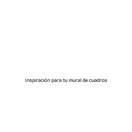
-40%*
1
Póster Colinas de Arena
Desde 7,77 €
12,95 €
Inspiración para tu mural de cuadros