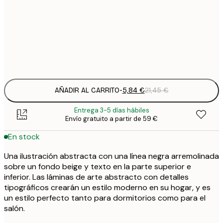
8
50x70 cm
3
Frame
options
AÑADIR AL CARRITO
-
5,84 €
21,45 €
Entrega 3-5 días hábiles
Envío gratuito a partir de 59 €
En stock
Una ilustración abstracta con una línea negra arremolinada
sobre un fondo beige y texto en la parte superior e
inferior. Las láminas de arte abstracto con detalles
tipográficos crearán un estilo moderno en su hogar, y es
un estilo perfecto tanto para dormitorios como para el
salón.