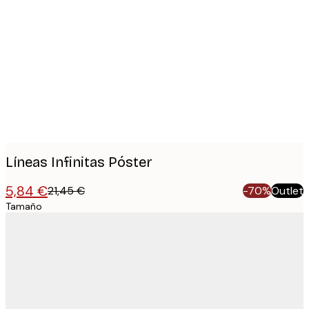
Product
images
Líneas Infinitas Póster
5,84 €
21,45 €
-70%
Outlet
Tamaño