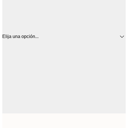
Elija una opción...
5
30x40 cm
2