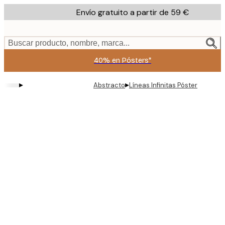
Skip
Envío gratuito a partir de 59 €
to
main
content.
Buscar producto, nombre, marca...
40% en Pósters*
▸
▸
Abstracto
Líneas Infinitas Póster