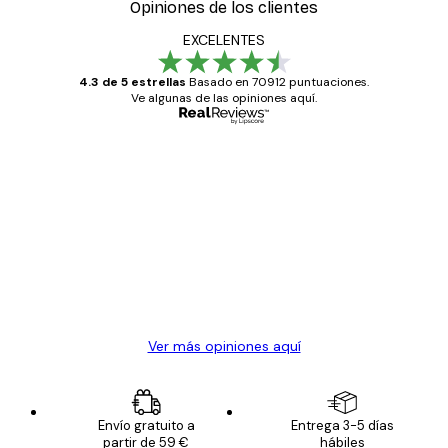
Opiniones de los clientes
EXCELENTES
4.3 de 5 estrellas
Basado en 70912 puntuaciones.
Ve algunas de las opiniones aquí.
Comprador verificado
Opiniones
de
Todo genial
los
clientes
20 abr
Alba R
Ver más opiniones aquí
Envío gratuito a
Entrega 3-5 días
partir de 59 €
hábiles