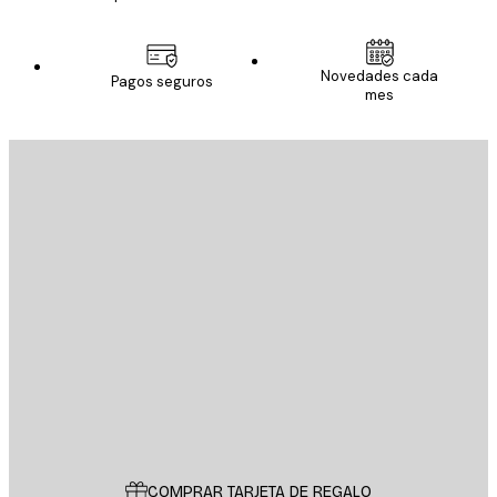
Novedades cada
Pagos seguros
mes
E-mail
ENVIAR
Tienda
Poster Store
Servicio al cliente
COMPRAR TARJETA DE REGALO