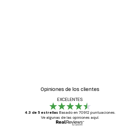
FÁCIL SUSPENSIÓN HORIZONTAL- Y
VERTICALMENTE
Las hebillas metálicas flexibles, las perchas de
metal sólido y el peso mínimo del marco hacen
que la suspensión sea fácil sin esfuerzo tanto
horizontal- como verticalmente.
Opiniones de los clientes
EXCELENTES
4.3 de 5 estrellas
Basado en 70912 puntuaciones.
Ve algunas de las opiniones aquí.
Comprador verificado
Opiniones