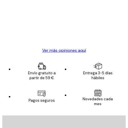
de
Todo genial
los
clientes
20 abr
Alba R
Ver más opiniones aquí
Envío gratuito a
Entrega 3-5 días
partir de 59 €
hábiles
Novedades cada
Pagos seguros
mes