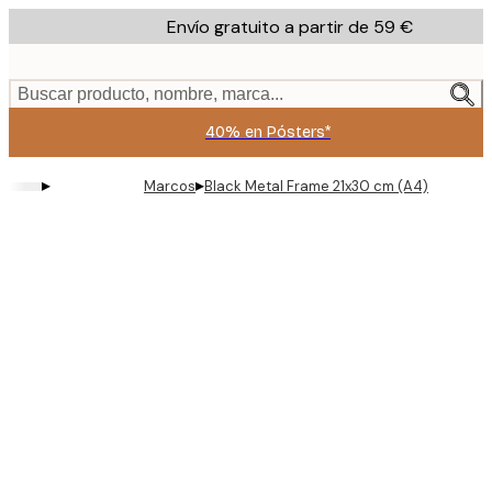
Skip
Envío gratuito a partir de 59 €
to
main
content.
Buscar producto, nombre, marca...
40% en Pósters*
▸
▸
Marcos
Black Metal Frame 21x30 cm (A4)