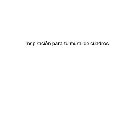
-40%*
ster
Jessica Pleur - Hogar Es 
Desde 7,77 €
12,95 €
Inspiración para tu mural de cuadros