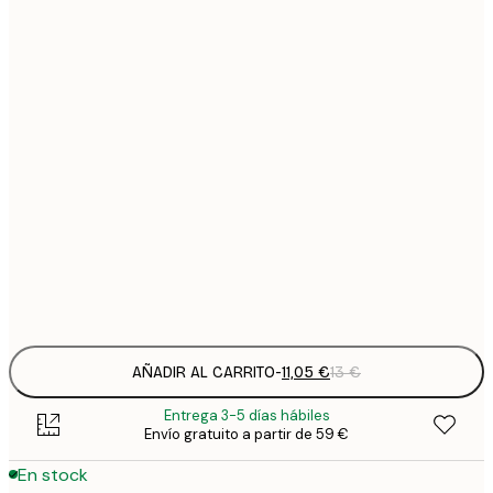
6
11
22
2
31
3
31
3
38
4
52
6
AÑADIR AL CARRITO
-
11,05 €
13 €
Entrega 3-5 días hábiles
Envío gratuito a partir de 59 €
En stock