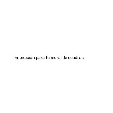
-30%*
Póster Patines
Desde 9,07 €
12,95 €
Inspiración para tu mural de cuadros