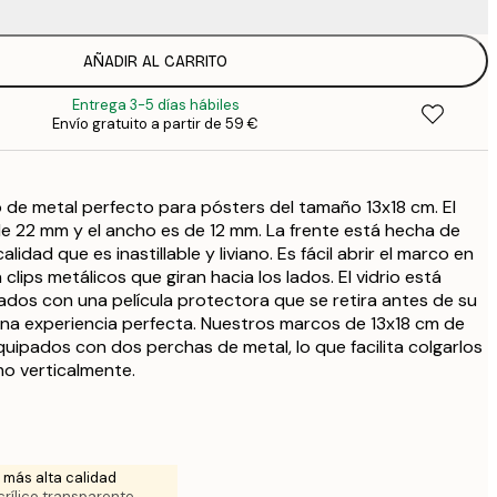
AÑADIR AL CARRITO
6
Entrega 3-5 días hábiles
11
Envío gratuito a partir de 59 €
22
2
de metal perfecto para pósters del tamaño 13x18 cm. El
31
e 22 mm y el ancho es de 12 mm. La frente está hecha de
3
calidad que es inastillable y liviano. Es fácil abrir el marco en
31
 clips metálicos que giran hacia los lados. El vidrio está
3
dos con una película protectora que se retira antes de su
38
una experiencia perfecta. Nuestros marcos de 13x18 cm de
4
uipados con dos perchas de metal, lo que facilita colgarlos
52
mo verticalmente.
6
 más alta calidad
crílico transparente.