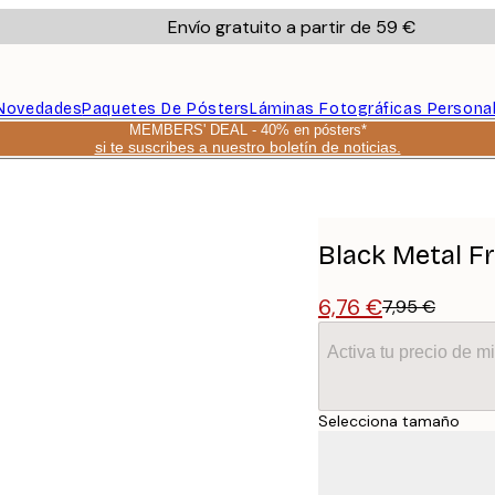
Envío gratuito a partir de 59 €
Novedades
Paquetes De Pósters
Láminas Fotográficas Persona
MEMBERS' DEAL - 40% en pósters*
si te suscribes a nuestro boletín de noticias.
Black Metal F
6,76 €
7,95 €
Activa tu precio de 
Selecciona tamaño