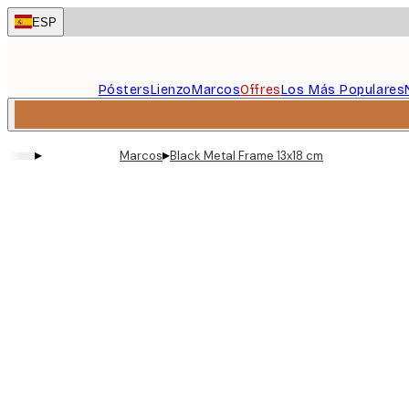
Skip
ESP
to
main
content.
Pósters
Lienzo
Marcos
Offres
Los Más Populares
▸
▸
Marcos
Black Metal Frame 13x18 cm