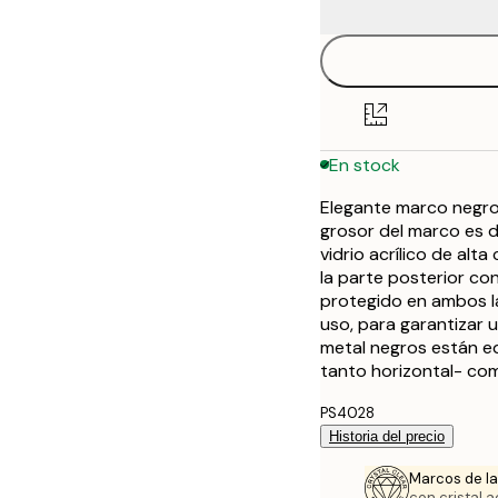
En stock
Elegante marco negro 
grosor del marco es d
vidrio acrílico de alta 
la parte posterior con
protegido en ambos la
uso, para garantizar 
metal negros están eq
tanto horizontal- co
PS4028
Historia del precio
Marcos de la
con cristal a