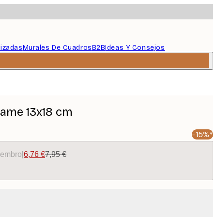
lizadas
Murales De Cuadros
B2B
Ideas Y Consejos
rame 13x18 cm
-15%*
miembro
|
6,76 €
7,95 €