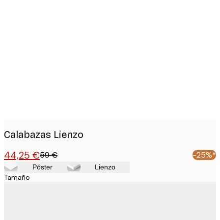
Product
images
Calabazas Lienzo
44,25 €
59 €
-25%*
Póster
Lienzo
Tamaño