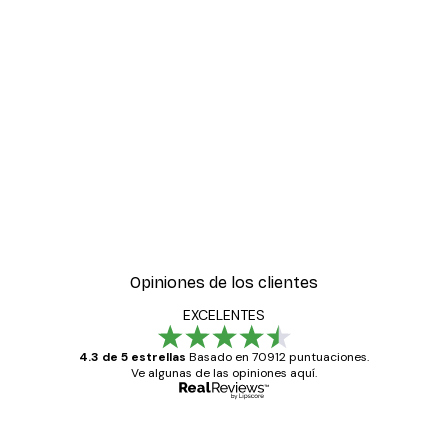
Opiniones de los clientes
EXCELENTES
4.3 de 5 estrellas
Basado en 70912 puntuaciones.
Ve algunas de las opiniones aquí.
Comprador verificado
Opiniones