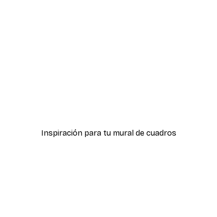
-40%*
ter
Hierba Playa Póster
Desde 7,77 €
12,95 €
Inspiración para tu mural de cuadros