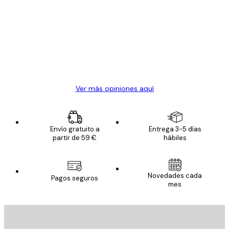
de
Todo genial
los
clientes
20 abr
Alba R
Ver más opiniones aquí
Envío gratuito a
Entrega 3-5 días
partir de 59 €
hábiles
Novedades cada
Pagos seguros
mes