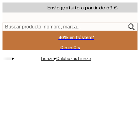
Skip
Envío gratuito a partir de 59 €
to
main
content.
Buscar producto, nombre, marca...
40% en Pósters*
0 min
0 s
Válido
hasta:
▸
▸
Lienzo
Calabazas Lienzo
2026-
08-
09