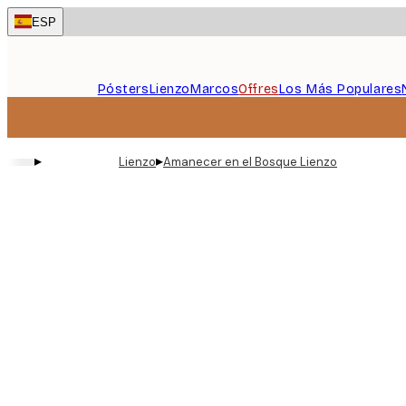
Skip
ESP
to
main
content.
Pósters
Lienzo
Marcos
Offres
Los Más Populares
▸
▸
Lienzo
Amanecer en el Bosque Lienzo