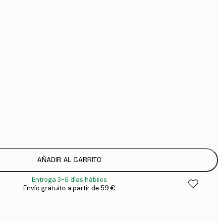
44
74
Sin marco
AÑADIR AL CARRITO
Entrega 3-6 días hábiles
Envío gratuito a partir de 59 €
o