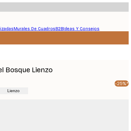
lizadas
Murales De Cuadros
B2B
Ideas Y Consejos
l Bosque Lienzo
-25%*
Lienzo