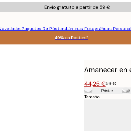
Envío gratuito a partir de 59 €
Novedades
Paquetes De Pósters
Láminas Fotográficas Persona
40% en Pósters*
Amanecer en e
44,25 €
59 €
Póster
Tamaño