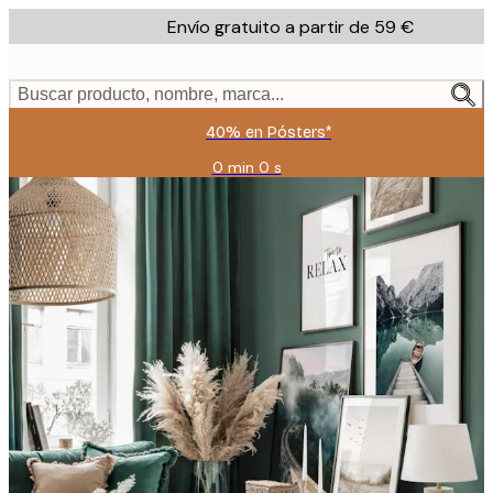
Skip
Envío gratuito a partir de 59 €
to
main
content.
Buscar producto, nombre, marca...
40% en Pósters*
0 min
0 s
Válido
hasta:
2026-
08-
09