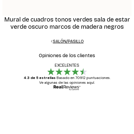
Mural de cuadros tonos verdes sala de estar
verde oscuro marcos de madera negros
SALÓN/PASILLO
Opiniones de los clientes
EXCELENTES
4.3 de 5 estrellas
Basado en 70912 puntuaciones.
Ve algunas de las opiniones aquí.
Comprador verificado
Opiniones
de
Todo genial
los
clientes