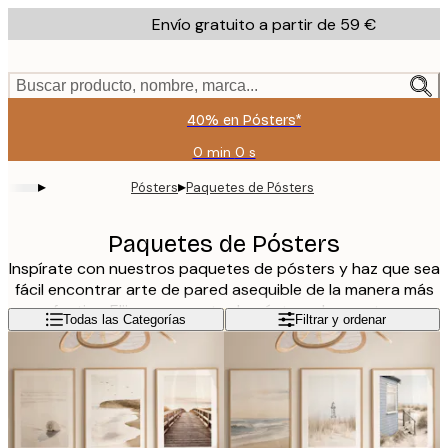
Skip
Envío gratuito a partir de 59 €
to
main
content.
Buscar producto, nombre, marca...
40% en Pósters*
0 min
0 s
Válido
hasta:
▸
▸
Pósters
Paquetes de Pósters
2026-
08-
09
Paquetes de Pósters
Inspírate con nuestros paquetes de pósters y haz que sea
fácil encontrar arte de pared asequible de la manera más
efectiva. Elija un paquete de pósters de nuestros
Leer más
Todas las Categorías
Filtrar y ordenar
bestsellers o encuentre un paquete de pósteres que se
combinen para ser un par perfecto en la sala de estar, la
cocina, la habitación de los niños, el pasillo o el dormitorio.
¡Nuestros kits de pósters también son el regalo perfecto
para un amigo que recientemente se mudó a una nueva
casa o apartamento o simplemente un regalo amistoso