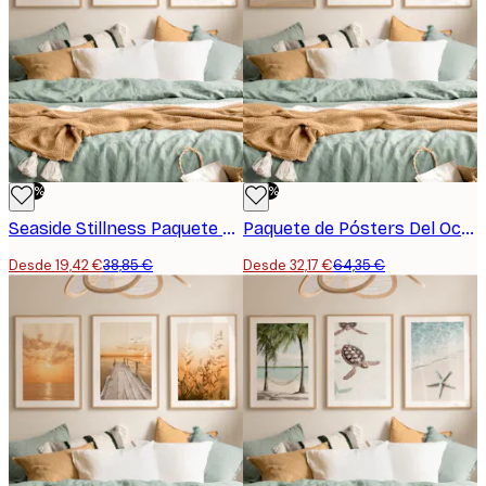
para sus seres queridos que necesitan una nueva
decoración en tu hogar!
-50%
-50%
Seaside Stillness Paquete de Pósters
Paquete de Pósters Del Océano
Desde 19,42 €
38,85 €
Desde 32,17 €
64,35 €