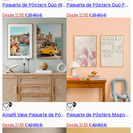
Paquete de Pósters Dúo White Love
Paquete de Pósters Duo Foggy Summer
Desde 12,95 €
25,90 €
Desde 12,95 €
25,90 €
-50%
-50%
Amalfi View Paquete de Pósters Duo
Paquete de Pósters Magnolia
Desde 21,45 €
42,90 €
Desde 21,45 €
42,90 €