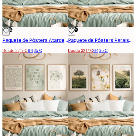
-50%
-50%
Paquete de Pósters Atardecer Silencio
Paquete de Pósters Paraíso Tropical
Desde 32,17 €
64,35 €
Desde 32,17 €
64,35 €