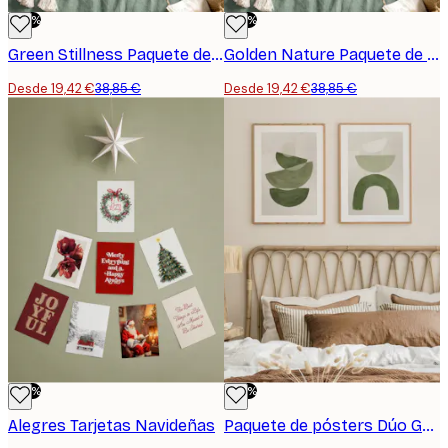
-50%
-50%
Green Stillness Paquete de Pósters
Golden Nature Paquete de Pósters
Desde 19,42 €
38,85 €
Desde 19,42 €
38,85 €
-50%
-50%
Alegres Tarjetas Navideñas
Paquete de pósters Dúo Green Gráfico