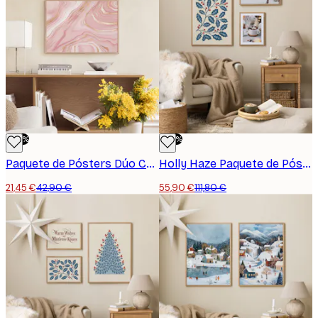
-50%
-50%
Paquete de Pósters Dúo Champagne
Holly Haze Paquete de Pósters
21,45 €
42,90 €
55,90 €
111,80 €