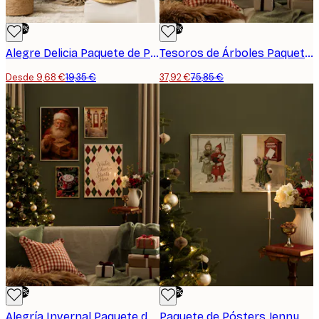
-50%
-50%
Alegre Delicia Paquete de Pósters
Tesoros de Árboles Paquete de Pósters
Desde 9,68 €
19,35 €
37,92 €
75,85 €
-50%
-50%
Alegría Invernal Paquete de Pósters
Paquete de Pósters Jenny Nyström