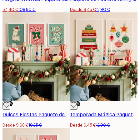
54,40 €
108,80 €
Desde 6,45 €
12,90 €
-50%
-50%
Dulces Fiestas Paquete de Pósters
Temporada Mágica Paquete de Pósters
Desde 9,68 €
19,35 €
Desde 6,45 €
12,90 €