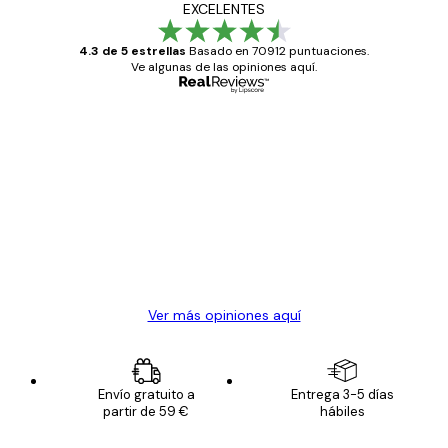
EXCELENTES
4.3 de 5 estrellas
Basado en 70912 puntuaciones.
Ve algunas de las opiniones aquí.
Comprador verificado
Opiniones
de
Todo genial
los
clientes
20 abr
Alba R
Ver más opiniones aquí
Envío gratuito a
Entrega 3-5 días
partir de 59 €
hábiles