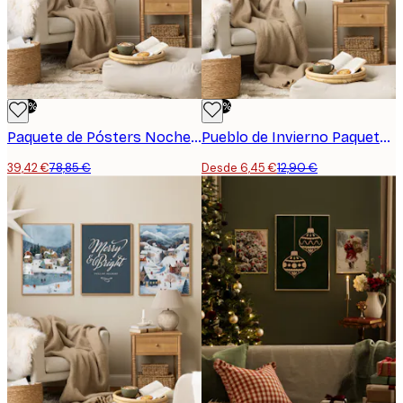
-50%
-50%
Paquete de Pósters Noche de Acebo
Pueblo de Invierno Paquete de Pósters
39,42 €
78,85 €
Desde 6,45 €
12,90 €