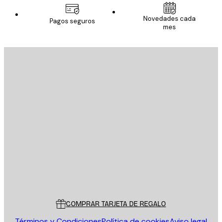
Novedades cada
Pagos seguros
mes
E-mail
ENVIAR
Tienda
Poster Store
Servicio al cliente
COMPRAR TARJETA DE REGALO
Términos y Condiciones
Política de cookies
Aviso legal