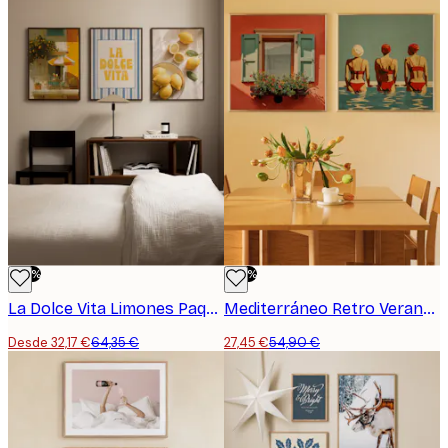
-50%
-50%
La Dolce Vita Limones Paquete de pósters
Mediterráneo Retro Verano Paquete de pósters
Desde 32,17 €
64,35 €
27,45 €
54,90 €