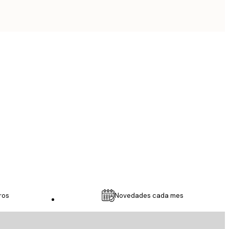
Comprador verificado
...
9 feb
RUBEN T
ros
Novedades cada mes