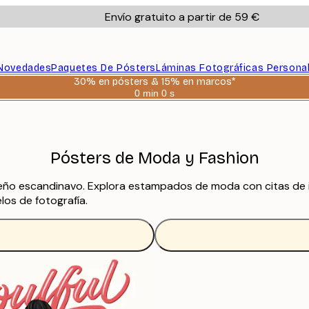
Envío gratuito a partir de 59 €
Novedades
Paquetes De Pósters
Láminas Fotográficas Persona
30% en pósters & 15% en marcos*
0 min
0 s
Válido
hasta:
2026-
08-
06
Pósters de Moda y Fashion
ño escandinavo. Explora estampados de moda con citas de 
os de fotografía.