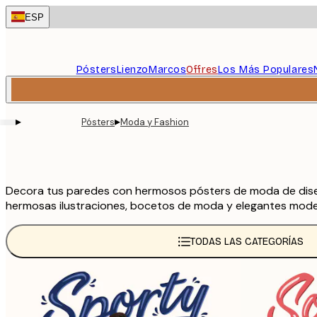
Skip
ESP
to
main
content.
Pósters
Lienzo
Marcos
Offres
Los Más Populares
▸
▸
Pósters
Moda y Fashion
Decora tus paredes con hermosos pósters de moda de dise
hermosas ilustraciones, bocetos de moda y elegantes model
TODAS LAS CATEGORÍAS