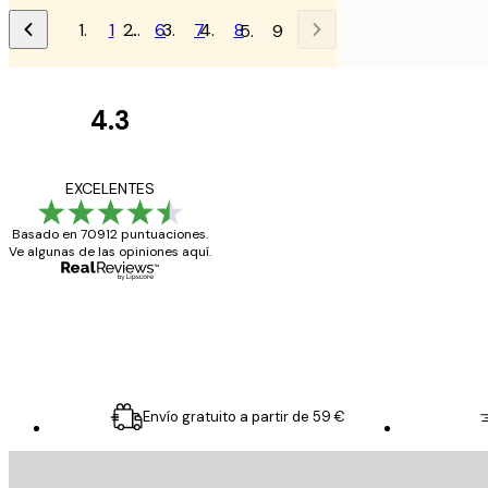
1
…
6
7
8
9
4.3
Opiniones
de
Todo genial
EXCELENTES
los
Basado en 70912 puntuaciones.
clientes
Ve algunas de las opiniones aquí.
20 abr
Alba R
Envío gratuito a partir de 59 €